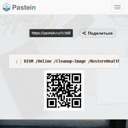
Toggle
navig
Поделиться
https://pastein.ru/t/zb8
DISM /Online /Cleanup-Image /RestoreHealth /S