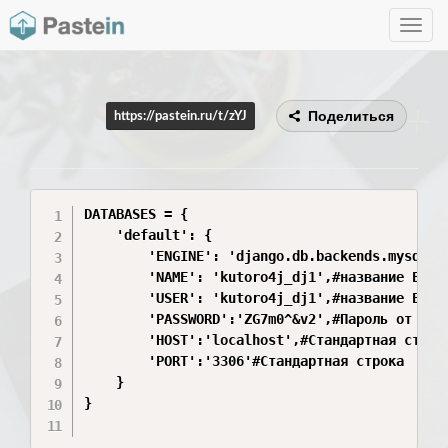
Toggle
navig
Поделиться
https://pastein.ru/t/zYJ
DATABASES = {

    'default': {

        'ENGINE': 'django.db.backends.mysql',#
        'NAME': 'kutoro4j_dj1',#название БД

        'USER': 'kutoro4j_dj1',#название БД

        'PASSWORD':'ZG7m0^&v2',#Пароль от БД

        'HOST':'localhost',#Стандартная строка
        'PORT':'3306'#Стандартная строка

    }

}
