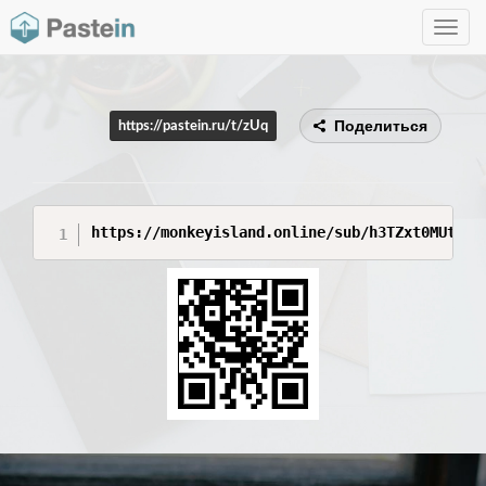
Toggle
navig
Поделиться
https://pastein.ru/t/zUq
https://monkeyisland.online/sub/h3TZxt0MUt6YH