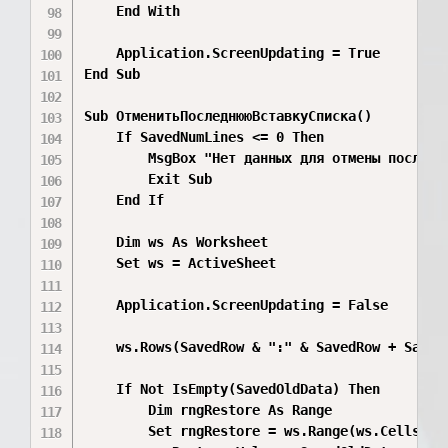
    End With

    Application.ScreenUpdating = True

End Sub

Sub ОтменитьПоследнююВставкуСписка()

    If SavedNumLines <= 0 Then

        MsgBox "Нет данных для отмены последне
        Exit Sub

    End If

    Dim ws As Worksheet

    Set ws = ActiveSheet

    Application.ScreenUpdating = False

    ws.Rows(SavedRow & ":" & SavedRow + SavedN
    If Not IsEmpty(SavedOldData) Then

        Dim rngRestore As Range

        Set rngRestore = ws.Range(ws.Cells(Sa