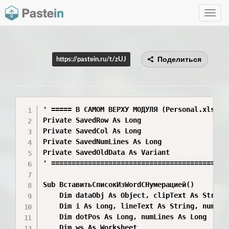
Toggle
navig
Поделиться
https://pastein.ru/t/zUJ
' ===== В САМОМ ВЕРХУ МОДУЛЯ (Personal.xlsb) =
Private SavedRow As Long

Private SavedCol As Long

Private SavedNumLines As Long

Private SavedOldData As Variant

' ============================================
Sub ВставитьСписокИзWordСНумерацией()

    Dim dataObj As Object, clipText As String,
    Dim i As Long, lineText As String, numPart
    Dim dotPos As Long, numLines As Long

    Dim ws As Worksheet
