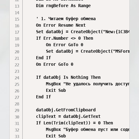
    Dim rngBefore As Range

    ' 1. Читаем буфер обмена

    On Error Resume Next

    Set dataObj = CreateObject("New:{1C3B4210-
    If Err.Number <> 0 Then

        On Error GoTo 0

        Set dataObj = CreateObject("MSForms.Da
    End If

    On Error GoTo 0

    If dataObj Is Nothing Then

        MsgBox "Не удалось получить доступ к б
        Exit Sub

    End If

    dataObj.GetFromClipboard

    clipText = dataObj.GetText

    If Len(Trim(clipText)) = 0 Then

        MsgBox "Буфер обмена пуст или содержит
        Exit Sub
