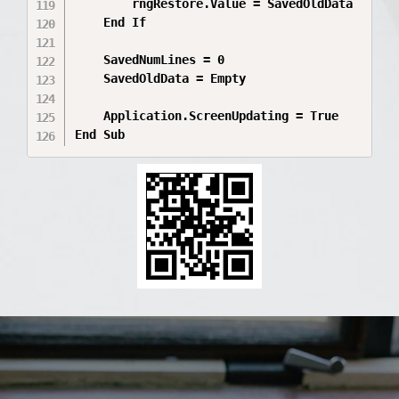
        rngRestore.Value = SavedOldData

    End If

    SavedNumLines = 0

    SavedOldData = Empty

    Application.ScreenUpdating = True

End Sub