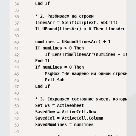
    End If

    ' 2. Разбиваем на строки

    linesArr = Split(clipText, vbCrLf)

    If UBound(linesArr) < 0 Then linesArr = Sp
    numLines = UBound(linesArr) + 1

    If numLines > 0 Then

        If Len(Trim(linesArr(numLines - 1))) =
    End If

    If numLines = 0 Then

        MsgBox "Не найдено ни одной строки тек
        Exit Sub

    End If

    ' 3. Сохраняем состояние ячеек, которые бу
    Set ws = ActiveSheet

    SavedRow = ActiveCell.Row

    SavedCol = ActiveCell.Column

    SavedNumLines = numLines
