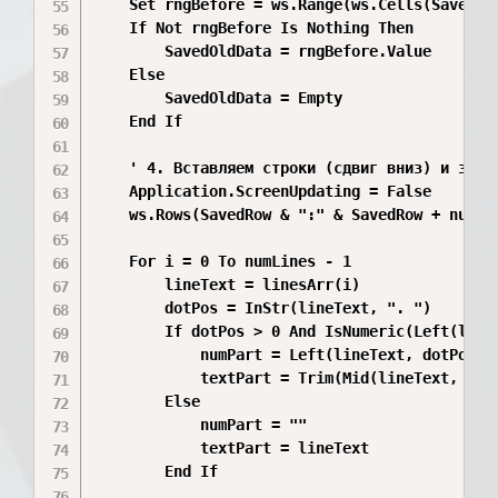
    Set rngBefore = ws.Range(ws.Cells(SavedRo
    If Not rngBefore Is Nothing Then

        SavedOldData = rngBefore.Value

    Else

        SavedOldData = Empty

    End If

    ' 4. Вставляем строки (сдвиг вниз) и запол
    Application.ScreenUpdating = False

    ws.Rows(SavedRow & ":" & SavedRow + numLi
    For i = 0 To numLines - 1

        lineText = linesArr(i)

        dotPos = InStr(lineText, ". ")

        If dotPos > 0 And IsNumeric(Left(lineT
            numPart = Left(lineText, dotPos + 
            textPart = Trim(Mid(lineText, dotP
        Else

            numPart = ""

            textPart = lineText

        End If
