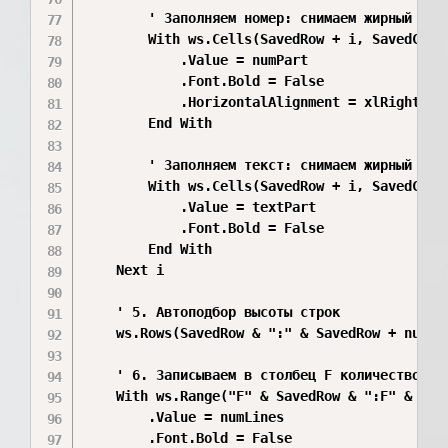
        ' Заполняем номер: снимаем жирный шриф
        With ws.Cells(SavedRow + i, SavedCol)

            .Value = numPart

            .Font.Bold = False

            .HorizontalAlignment = xlRight

        End With

        ' Заполняем текст: снимаем жирный шриф
        With ws.Cells(SavedRow + i, SavedCol +
            .Value = textPart

            .Font.Bold = False

        End With

    Next i

    ' 5. Автоподбор высоты строк

    ws.Rows(SavedRow & ":" & SavedRow + numLin
    ' 6. Записываем в столбец F количество ск
    With ws.Range("F" & SavedRow & ":F" & Save
        .Value = numLines

        .Font.Bold = False
