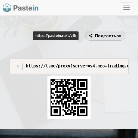
Toggle
navig
Поделиться
https://pastein.ru/t/zIh
https://t.me/proxy?server=s4.neo-trading.org&