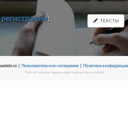
и
регистрации
:
ТЕКСТЫ
pastein.ru |
Пользовательское соглашение
|
Политика конфиденциа
Сайт использует файлы-идентификаторы (cookie)