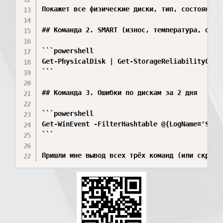
Покажет все физические диски, тип, состояние, 
## Команда 2. SMART (износ, температура, ошибк
```powershell

Get-PhysicalDisk | Get-StorageReliabilityCoun
```

## Команда 3. Ошибки по дискам за 2 дня

```powershell

Get-WinEvent -FilterHashtable @{LogName='Syst
```

Пришли мне вывод всех трёх команд (или скринш