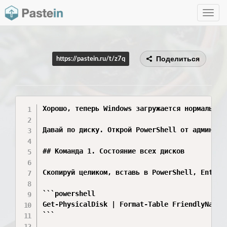
Toggle
navig
Поделиться
https://pastein.ru/t/z7q
Хорошо, теперь Windows загружается нормально, 
Давай по диску. Открой PowerShell от админа: 
## Команда 1. Состояние всех дисков

Скопируй целиком, вставь в PowerShell, Enter:

```powershell

Get-PhysicalDisk | Format-Table FriendlyName,
```
