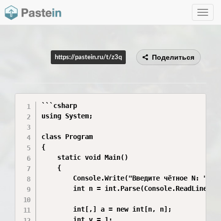
Toggle
navig
Поделиться
https://pastein.ru/t/z3q
```csharp

using System;

class Program

{

    static void Main()

    {

        Console.Write("Введите чётное N: ");

        int n = int.Parse(Console.ReadLine());
        int[,] a = new int[n, n];

        int v = 1;
