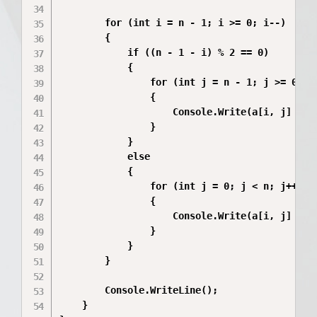
        for (int i = n - 1; i >= 0; i--)

        {

            if ((n - 1 - i) % 2 == 0)

            {

                for (int j = n - 1; j >= 0; j-
                {

                    Console.Write(a[i, j] + " 
                }

            }

            else

            {

                for (int j = 0; j < n; j++)

                {

                    Console.Write(a[i, j] + " 
                }

            }

        }

        Console.WriteLine();

    }
