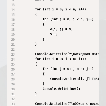
        for (int i = 0; i < n; i++)

        {

            for (int j = 0; j < n; j++)

            {

                a[i, j] = v;

                v++;

            }

        }

        Console.WriteLine("\nИсходная матрица:
        for (int i = 0; i < n; i++)

        {

            for (int j = 0; j < n; j++)

            {

                Console.Write(a[i, j].ToString
            }

            Console.WriteLine();

        }

        Console.WriteLine("\nОбход с последнег