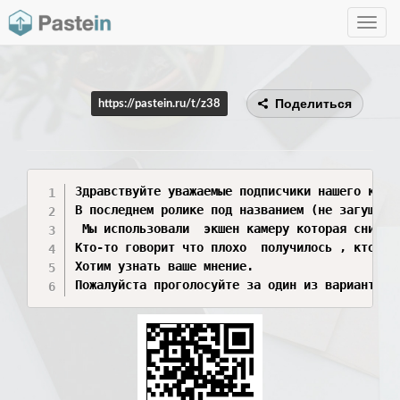
Toggle
navig
Поделиться
https://pastein.ru/t/z38
Здравствуйте уважаемые подписчики нашего канал
В последнем ролике под названием (не загущайт
 Мы использовали  экшен камеру которая снимал
Кто-то говорит что плохо  получилось , кто-то 
Хотим узнать ваше мнение.

Пожалуйста проголосуйте за один из вариантов.