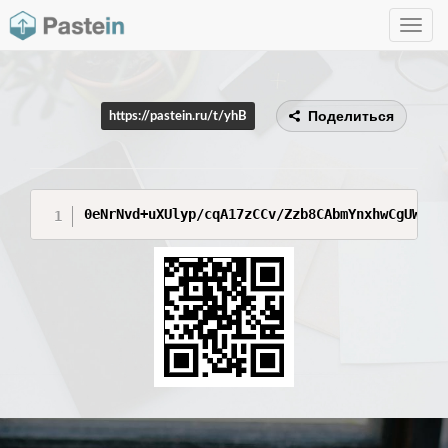
Toggle
navig
Поделиться
https://pastein.ru/t/yhB
0eNrNvd+uXUl