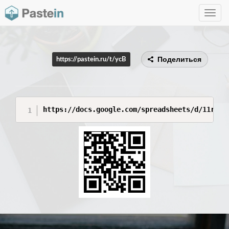
Toggle
navig
Поделиться
https://pastein.ru/t/ycB
https://docs.google.com/spreadsheets/d/11rxLW