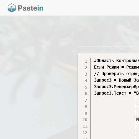
#Область КонтрольО
Если Режим = Режим
// Проверить отриц
Запрос3 = Новый За
Запрос3.МенеджерВр
Запрос3.Текст = "В
                |	ОстаткиМатериаловОстатки.Материал КАК Материал,

				| ОстаткиМатериаловОстатки.НаборСвойств КАК НаборСвойств,

                |	ОстаткиМатериаловОстатки.КоличествоОстаток КАК КоличествоОстаток

                |ИЗ
                |	РегистрНакопления.ОстаткиМатериалов.Остатки(

                |			,

                |			Материал,НаборСвойств В
