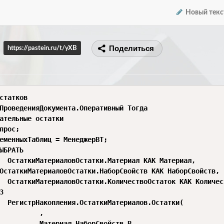
Новый текс
Поделиться
https://pastein.ru/t/yXB
статков

ПроведенияДокумента.Оперативный Тогда

ательные остатки

прос;

еменныхТаблиц = МенеджерВТ;

ЫБРАТЬ


