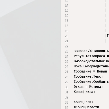
                |					(ВЫБРАТЬ

                |						НоменклатураДокумента.Номенклатура,

				|						НоменклатураДокумента.НаборСвойств

                |					ИЗ

                |						НоменклатураДокумента)

                |				И Склад = &Склад) КАК ОстаткиМатериаловОстатки

                |ГД
                |	ОстаткиМатериаловОстатки.КоличествоОстаток < 0";

Запрос3.Установить
РезультатЗапроса =
ВыборкаДетальныеЗа
Пока ВыборкаДеталь
Сообщение = Новый 
Сообщение.Текст = 
Сообщение.Сообщить
Отказ = Истина;

КонецЦикла;

КонецЕсли;

#КонецОбласти
