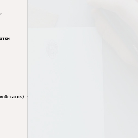
воОстаток) + " единиц материала """+ ВыборкаДетальныеЗап