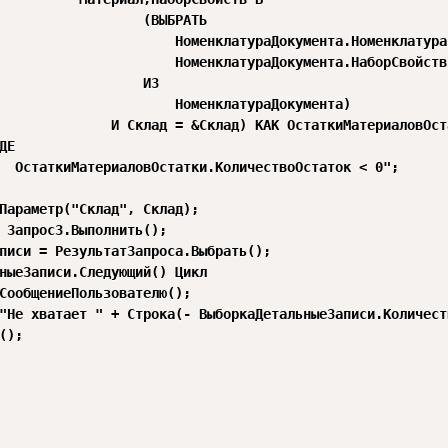
Е

Параметр("Склад", Склад);

 Запрос3.Выполнить();

писи = РезультатЗапроса.Выбрать();

ныеЗаписи.Следующий() Цикл

СообщениеПользователю();

"Не хватает " + Строка(- ВыборкаДетальныеЗаписи.Количест
();
