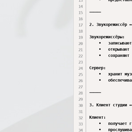
⸻

2. Звукорежиссёр ↔
Звукорежиссёры:

	•	записывают и редактируют аудио;

	•	открывают проекты с сервера;

	•	сохраняют готовые треки обратно на сервер.

Сервер:

	•	хранит музыкальные проекты;

	•	обеспечивает общий доступ к аудиофайлам.

⸻

3. Клиент студии ↔
Клиент:

	•	получает готовые материалы;

	•	прослушивает демо;
