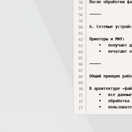
После обработки фа
⸻

6. Сетевые устройс
Принтеры и МФУ:

	•	получают документы из сети;

	•	печатают отчёты, договоры и материалы студии.

⸻

Общий принцип рабо
В архитектуре «фай
	•	все данные находятся на одном сервере;

	•	обработка данных выполняется на компьютерах пользователей;

	•	пользов