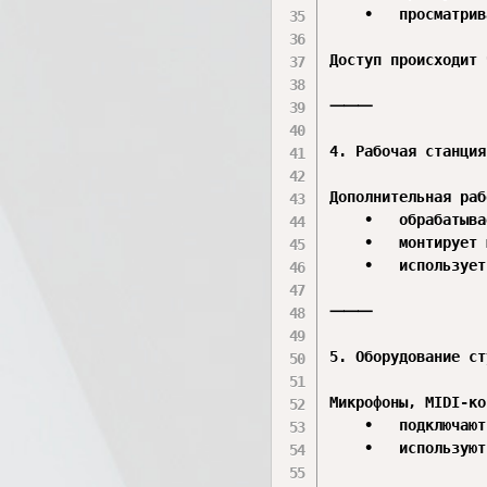
	•	просматривает расписание записи.

Доступ происходит 
⸻

4. Рабочая станция
Дополнительная раб
	•	обрабатывает аудиофайлы;

	•	монтирует материалы;

	•	использует файлы, расположенные на сервере.

⸻

5. Оборудование ст
Микрофоны, MIDI-ко
	•	подключаются к рабочим ПК звукорежиссёров;

	•	используются для записи и обработки звука.
