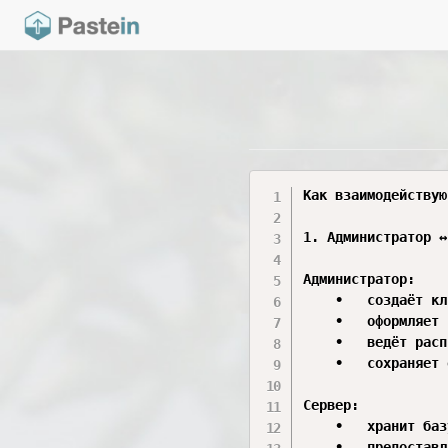
Как взаимодействую
1. Администратор ↔
Администратор:

	•	создаёт клиентов;

	•	оформляет заказы;

	•	ведёт расписание студии;

	•	сохраняет отчёты и документы на сервер.

Сервер:

	•	хранит базу заказов;

	•	предоставляет доступ к общим документам.
