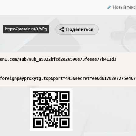
Новый текс
Поделиться
https://pastein.ru/t/yPq
en1.com/sub/sub_a5822bfcd2e26598e73feeae77b411d3

foreignpayproxytg.top&port=443&secret=ee6d61782e7275e467