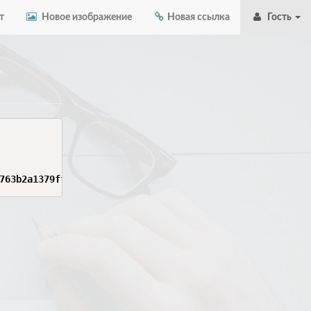
т
Новое изображение
Новая ссылка
Гость
763b2a1379ff21