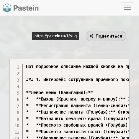
Toggle
navig
Поделиться
https://pastein.ru/t/yLq
Вот подробное описание каждой кнопки на предс
### 1. Интерфейс сотрудника приёмного покоя

**Левое меню (Навигация):**

*   **Выход (Красная, вверху и внизу):** Заве
*   **Регистрация пациента (Тёмно-синяя):** А
*   **Назначение палаты (Голубая):** Открывае
*   **Назначить лечащего врача (Голубая):** П
*   **Просмотр свободных врачей (Голубая):** 
*   **Просмотр занятости палат (Голубая):** О
*   **Оформление выписки (Голубая):** Запуска