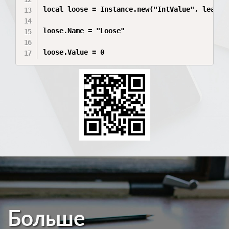
local loose = Instance.new("IntValue", leaders
loose.Name = "Loose"

loose.Value = 0
Больше