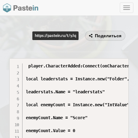
Toggle
navig
Поделиться
https://pastein.ru/t/yJq
 player.CharacterAdded:Connect(onCharacterAdde
local leaderstats = Instance.new("Folder", pla
leaderstats.Name = "leaderstats"

local enemyCount = Instance.new("IntValue", le
enemyCount.Name = "Score"

enemyCount.Value = 0
