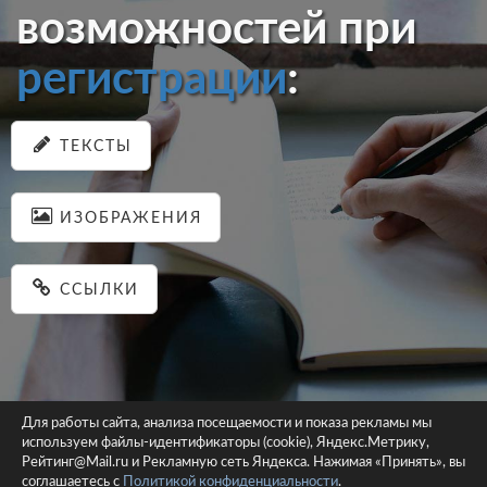
возможностей при
регистрации
:
ТЕКСТЫ
ИЗОБРАЖЕНИЯ
ССЫЛКИ
Для работы сайта, анализа посещаемости и показа рекламы мы
используем файлы-идентификаторы (cookie), Яндекс.Метрику,
© 2026 pastein.ru |
Пользовательское соглашение
|
Политика
Рейтинг@Mail.ru и Рекламную сеть Яндекса. Нажимая «Принять», вы
соглашаетесь с
Политикой конфиденциальности
конфиденциальности
.