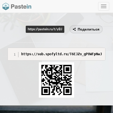
Toggle
navig
Поделиться
https://pastein.ru/t/yBJ
https://sub.spofyltd.ru/T6EJZo_gP8WFpNwJ