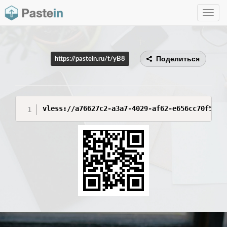
Toggle
navig
Поделиться
https://pastein.ru/t/yB8
vless://a76627c2-a3a7-4029-af62-e656cc70f56e@