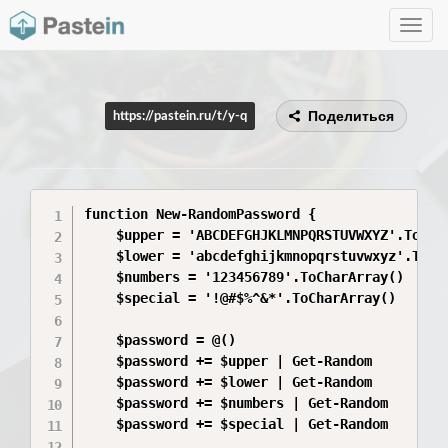
Toggle
navig
Поделиться
https://pastein.ru/t/y-q
function New-RandomPassword {

    $upper = 'ABCDEFGHJKLMNPQRSTUVWXYZ'.ToChar
    $lower = 'abcdefghijkmnopqrstuvwxyz'.ToCha
    $numbers = '123456789'.ToCharArray()

    $special = '!@#$%^&*'.ToCharArray()

    $password = @()

    $password += $upper | Get-Random

    $password += $lower | Get-Random

    $password += $numbers | Get-Random

    $password += $special | Get-Random
