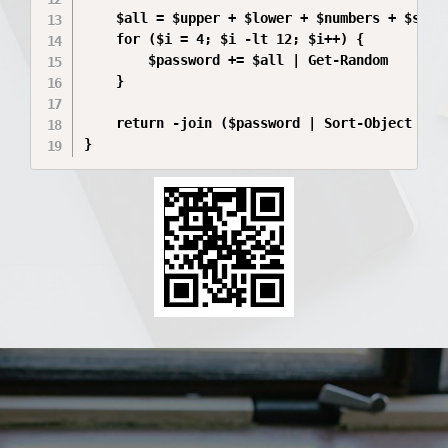
    $all = $upper + $lower + $numbers + $speci
    for ($i = 4; $i -lt 12; $i++) {

        $password += $all | Get-Random

    }

    return -join ($password | Sort-Object { Ge
}