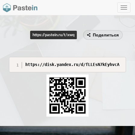
Toggle
navig
Поделиться
https://pastein.ru/t/xwq
https://disk.yandex.ru/d/fLLEsN7kEyhvcA