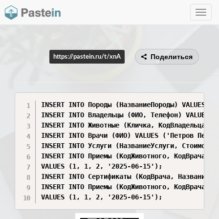
Toggle
navig
Поделиться
https://pastein.ru/t/xnA
INSERT INTO Породы (НазваниеПороды) VALUES ('Д
INSERT INTO Владельцы (ФИО, Телефон) VALUES ('
INSERT INTO Животные (Кличка, КодВладельца) VA
INSERT INTO Врачи (ФИО) VALUES ('Петров Петр П
INSERT INTO Услуги (НазваниеУслуги, Стоимость
INSERT INTO Приемы (КодЖивотного, КодВрача, Ко
VALUES (1, 1, 2, '2025-06-15');

INSERT INTO Сертификаты (КодВрача, НазваниеСер
INSERT INTO Приемы (КодЖивотного, КодВрача, Ко
VALUES (1, 1, 2, '2025-06-15');