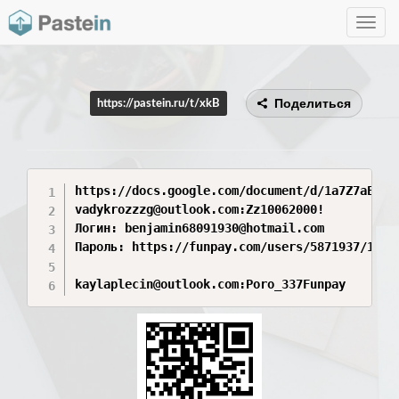
Toggle
navig
Поделиться
https://pastein.ru/t/xkB
https://docs.google.com/document/d/1a7Z7aEI5s
vadykrozzzg@outlook.com:Zz10062000!

Логин: benjamin68091930@hotmail.com

Пароль: https://funpay.com/users/5871937/1 (КТ