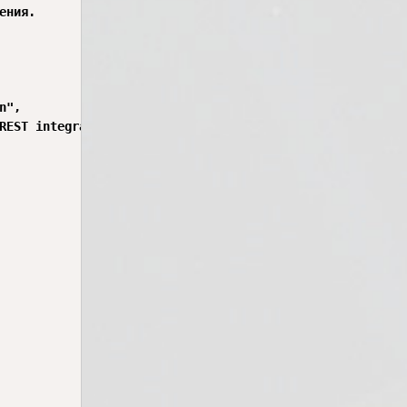
ния.

",

REST integration. Safe to delete.",
