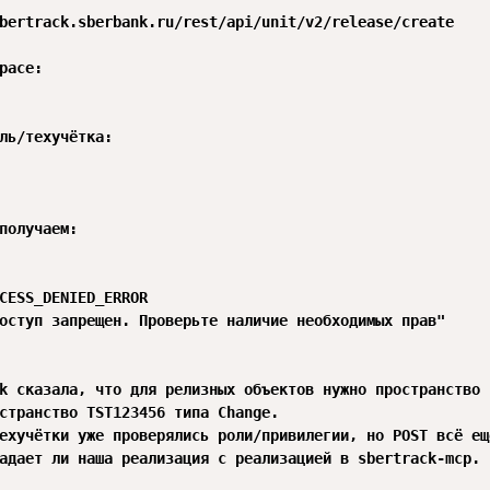
bertrack.sberbank.ru/rest/api/unit/v2/release/create

pace:

ль/техучётка:

получаем:

CESS_DENIED_ERROR

оступ запрещен. Проверьте наличие необходимых прав"

k сказала, что для релизных объектов нужно пространство 
странство TST123456 типа Change.

ехучётки уже проверялись роли/привилегии, но POST всё ещ
адает ли наша реализация с реализацией в sbertrack-mcp.
