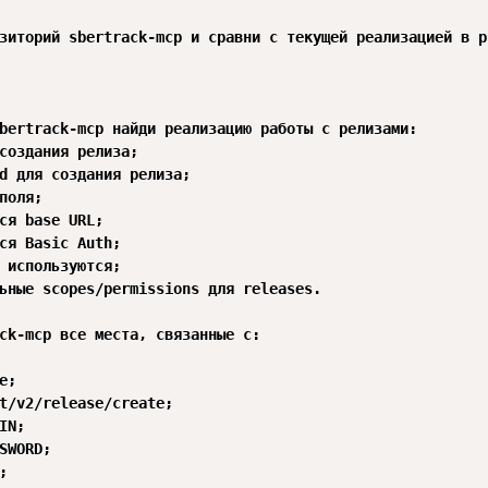
зиторий sbertrack-mcp и сравни с текущей реализацией в p
bertrack-mcp найди реализацию работы с релизами:

создания релиза;

d для создания релиза;

поля;

ся base URL;

ся Basic Auth;

 используются;

ьные scopes/permissions для releases.

ck-mcp все места, связанные с:

;

t/v2/release/create;

IN;

SWORD;


