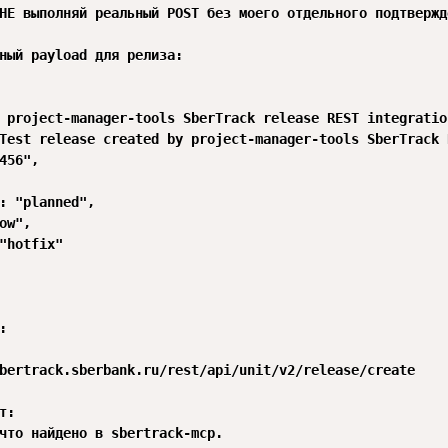
НЕ выполняй реальный POST без моего отдельного подтвержде
ный payload для релиза:

 project-manager-tools SberTrack release REST integration
Test release created by project-manager-tools SberTrack 
456",

: "planned",

ow",

"hotfix"



bertrack.sberbank.ru/rest/api/unit/v2/release/create

:

что найдено в sbertrack-mcp.
