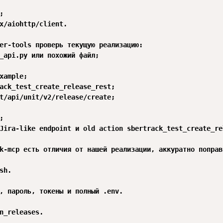


x/aiohttp/client.

er-tools проверь текущую реализацию:

_api.py или похожий файл;

xample;

ack_test_create_release_rest;

t/api/unit/v2/release/create;



Jira-like endpoint и old action sbertrack_test_create_re
k-mcp есть отличия от нашей реализации, аккуратно поправ
sh.

, пароль, токены и полный .env.

n_releases.
