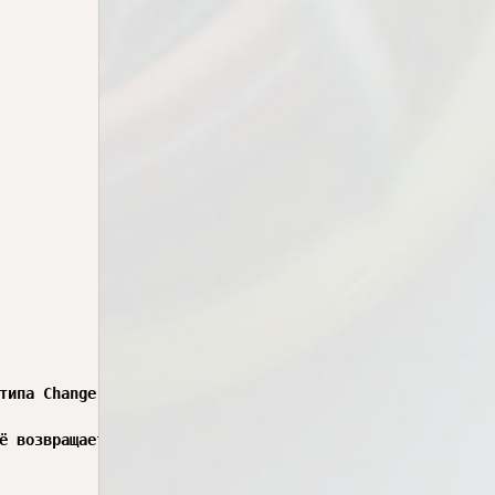
типа Change.

ё возвращает 403.
