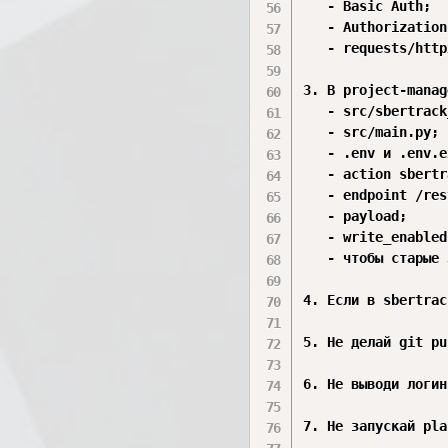
   - Basic Auth;

   - Authorization;
   - requests/http
3. В project-manag
   - src/sbertrack
   - src/main.py;

   - .env и .env.e
   - action sbertr
   - endpoint /res
   - payload;

   - write_enabled;
   - чтобы старые 
4. Если в sbertrac
5. Не делай git pu
6. Не выводи логин
7. Не запускай pla