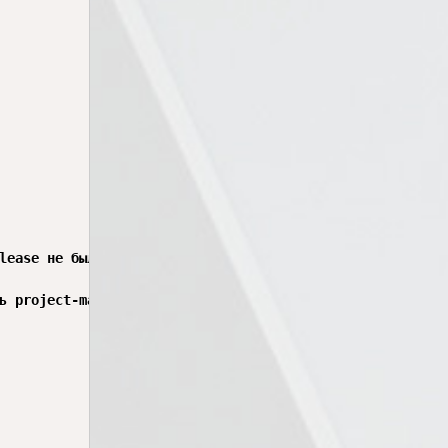
lease не были затронуты.

ь project-manager-tools так, чтобы тестовый action испол