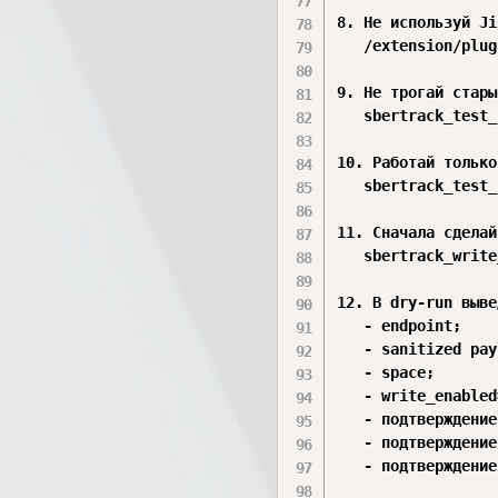
8. Не используй Ji
   /extension/plug
9. Не трогай стары
   sbertrack_test_
10. Работай только
   sbertrack_test_
11. Сначала сделай
   sbertrack_write
12. В dry-run выве
   - endpoint;

   - sanitized pay
   - space;

   - write_enabled
   - подтверждение
   - подтверждение
   - подтверждение