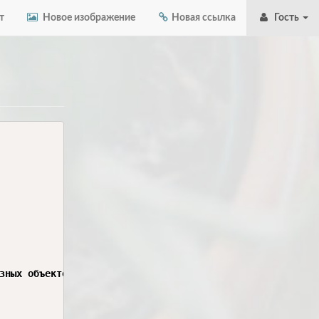
т
Новое изображение
Новая ссылка
Гость
зных объектов через REST API SberTrack.
