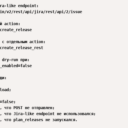
ra-like endpoint:

in/v2/rest/api/jira/rest/api/2/issue

й action:

create_release

 с отдельным action:

create_release_rest

 dry-run при:

_enabled=false

ди:

load;

=false;

, что POST не отправлен;

, что Jira-like endpoint не использовался;

, что plan_releases не запускался.
