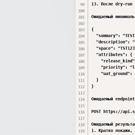
13. После dry-run 
Ожидаемый минималь
{

  "summary": "TEST
  "description": "
  "space": "TST123
  "attributes": {

    "release_kind"
    "priority": "l
    "uat_ground": 
  }

}

Ожидаемый endpoint:
POST https://api.s
Ожидаемый результат
1. Кратко покажи, 