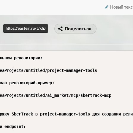
Новый текс
Поделиться
https://pastein.ru/t/xhJ
льном репозитории:

eaProjects/untitled/project-manager-tools

ван репозиторий-пример:

eaProjects/untitled/ai_market/mcp/sbertrack-mcp

ржку SberTrack в project-manager-tools для создания рели
и endpoint:
