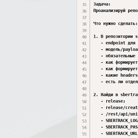
Задача:

Проанализируй репо
Что нужно сделать:

1. В репозитории s
   - endpoint для 
   - модель/payloa
   - обязательные 
   - как формирует
   - как формирует
   - какие headers
   - есть ли отдел
2. Найди в sbertra
   - release;

   - release/create
   - /rest/api/uni
   - SBERTRACK_LOG
   - SBERTRACK_PAS
   - SBERTRACK_URL;