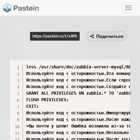
Toggle
navig
Поделиться
https://pastein.ru/t/xWh
less /usr/share/doc/zabbix-server-mysql/README.Debian что значит это комнадаЭта команда открывает текстовый фа