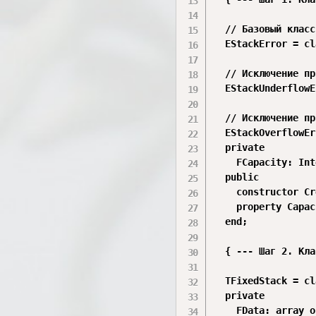
  // Базовый класс
  EStackError = cl
  // Исключение пр
  EStackUnderflowE
  // Исключение пр
  EStackOverflowEr
  private

    FCapacity: Int
  public

    constructor Cr
    property Capac
  end;

  { --- Шаг 2. Кла
  TFixedStack = cl
  private

    FData: array o