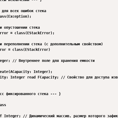
 для всех ошибок стека

ass(Exception);

и опустошении стека

rror = class(EStackError);

и переполнении стека (с дополнительным свойством)

ror = class(EStackError)

eger; // Внутреннее поле для хранения емкости

eate(ACapacity: Integer);

ity: Integer read FCapacity; // Свойство для доступа извн
сс фиксированного стека --- }

ass

f Integer; // Динамический массив, размер которого зафикс