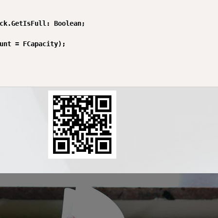
ck.GetIsFull: Boolean;

unt = FCapacity);
