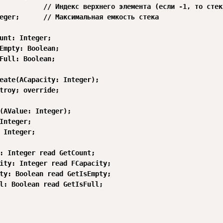
           // Индекс верхнего элемента (если -1, то стек 
eger;      // Максимальная емкость стека

unt: Integer;

Empty: Boolean;

Full: Boolean;

eate(ACapacity: Integer);

troy; override;

(AValue: Integer);

Integer;

 Integer;

: Integer read GetCount;

ity: Integer read FCapacity;

ty: Boolean read GetIsEmpty;

l: Boolean read GetIsFull;
