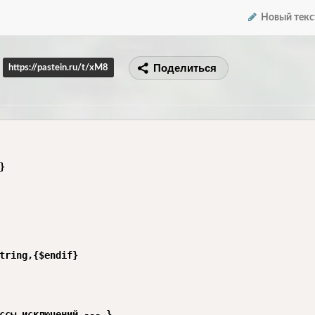
Новый текс
Поделиться
https://pastein.ru/t/xM8


tring,{$endif}

ссы исключений --- }
