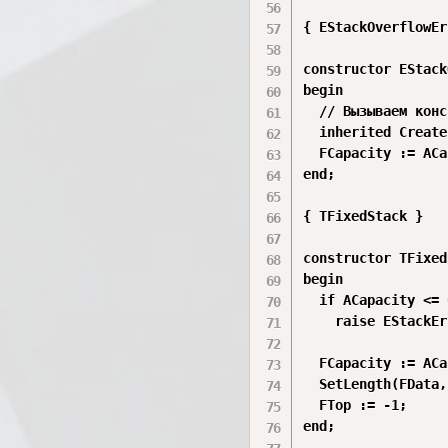
{ EStackOverflowEr
constructor EStack
begin

  // Вызываем конс
  inherited Create
  FCapacity := ACa
end;

{ TFixedStack }

constructor TFixed
begin

  if ACapacity <= 
    raise EStackEr
  FCapacity := ACa
  SetLength(FData,
  FTop := -1;     
end;
