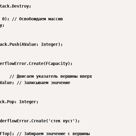
tack.Destroy;

 0); // Освобождаем массив

;

ack.Push(AValue: Integer);

erflowError.Create(FCapacity);

    // Двигаем указатель вершины вверх

Value; // Записываем значение

ck.Pop: Integer;

derflowError.Create('стек пуст');

FTop]; // Забираем значение с вершины
