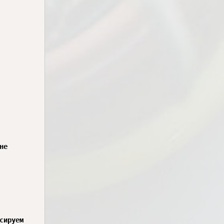
е

ируем
