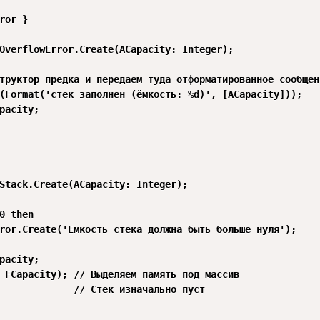
ror }

OverflowError.Create(ACapacity: Integer);

труктор предка и передаем туда отформатированное сообщени
(Format('стек заполнен (ёмкость: %d)', [ACapacity]));

pacity;

Stack.Create(ACapacity: Integer);

0 then

ror.Create('Емкость стека должна быть больше нуля');

pacity;

 FCapacity); // Выделяем память под массив

             // Стек изначально пуст
