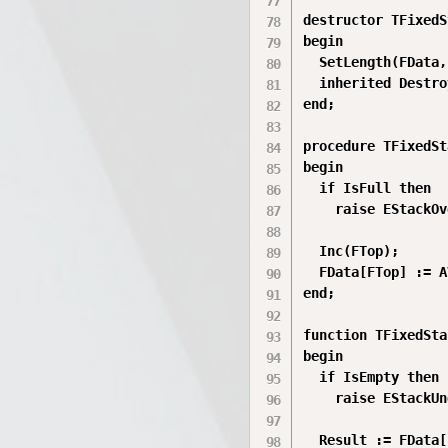
destructor TFixedS
begin

  SetLength(FData,
  inherited Destroy
end;

procedure TFixedSt
begin

  if IsFull then

    raise EStackOv
  Inc(FTop);      
  FData[FTop] := A
end;

function TFixedSta
begin

  if IsEmpty then

    raise EStackUn
  Result := FData[