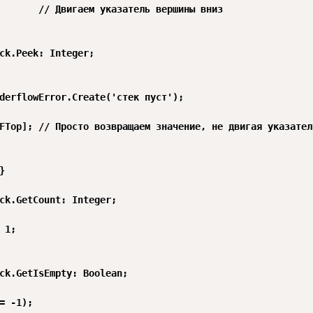
       // Двигаем указатель вершины вниз

ck.Peek: Integer;

derflowError.Create('стек пуст');

FTop]; // Просто возвращаем значение, не двигая указатель


ck.GetCount: Integer;

 1;

ck.GetIsEmpty: Boolean;

= -1);
