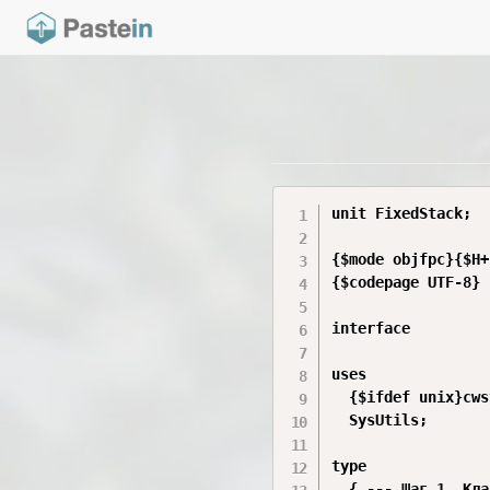
unit FixedStack;

{$mode objfpc}{$H+}
{$codepage UTF-8}

interface

uses

  {$ifdef unix}cws
  SysUtils;

type

  { --- Шаг 1. Кла