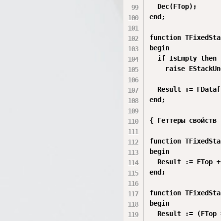
  Dec(FTop);      
end;

function TFixedSta
begin

  if IsEmpty then

    raise EStackUn
  Result := FData[
end;

{ Геттеры свойств }
function TFixedSta
begin

  Result := FTop +
end;

function TFixedSta
begin

  Result := (FTop 