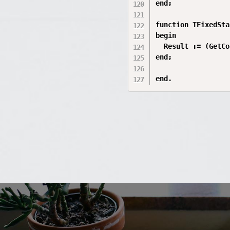
end;

function TFixedSta
begin

  Result := (GetCo
end;
