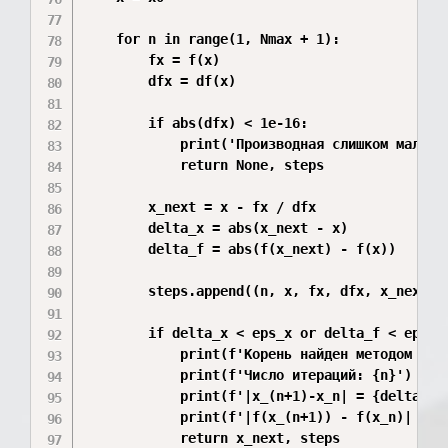
    for n in range(1, Nmax + 1):

        fx = f(x)

        dfx = df(x)

        if abs(dfx) < 1e-16:

            print('Производная слишком мала, м
            return None, steps

        x_next = x - fx / dfx

        delta_x = abs(x_next - x)

        delta_f = abs(f(x_next) - f(x))

        steps.append((n, x, fx, dfx, x_next, d
        if delta_x < eps_x or delta_f < eps_f:
            print(f'Корень найден методом каса
            print(f'Число итераций: {n}')

            print(f'|x_(n+1)-x_n| = {delta_x:.
            print(f'|f(x_(n+1)) - f(x_n)| = {d
            return x_next, steps
