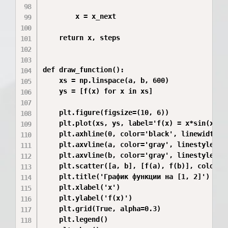
        x = x_next

    return x, steps

def draw_function():

    xs = np.linspace(a, b, 600)

    ys = [f(x) for x in xs]

    plt.figure(figsize=(10, 6))

    plt.plot(xs, ys, label='f(x) = x*sin(x)*ar
    plt.axhline(0, color='black', linewidth=1)
    plt.axvline(a, color='gray', linestyle='--
    plt.axvline(b, color='gray', linestyle='--
    plt.scatter([a, b], [f(a), f(b)], color='r
    plt.title('График функции на [1, 2]')

    plt.xlabel('x')

    plt.ylabel('f(x)')

    plt.grid(True, alpha=0.3)

    plt.legend()
