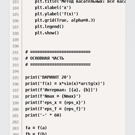
    plt.title('Метод касательных: все касатель
    plt.xlabel('x')

    plt.ylabel('f(x)')

    plt.grid(True, alpha=0.3)

    plt.legend()

    plt.show()

# =========================

# ОСНОВНАЯ ЧАСТЬ

# =========================

print('ВАРИАНТ 20')

print('f(x) = x*sin(x)*arctg(x)')

print(f'Интервал: [{a}, {b}]')

print(f'Nmax = {Nmax}')

print(f'eps_x = {eps_x}')

print(f'eps_f = {eps_f}')

print('-' * 60)

fa = f(a)

fb = f(b)
