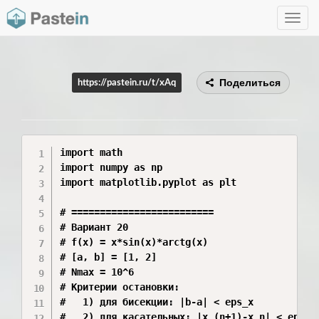
Toggle
navig
Поделиться
https://pastein.ru/t/xAq
import math

import numpy as np

import matplotlib.pyplot as plt

# =========================

# Вариант 20

# f(x) = x*sin(x)*arctg(x)

# [a, b] = [1, 2]

# Nmax = 10^6

# Критерии остановки:

#   1) для бисекции: |b-a| < eps_x

#   2) для касательных: |x_(n+1)-x_n| < eps_x
