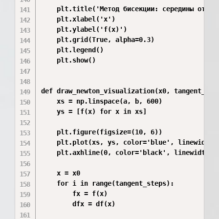
    plt.title('Метод бисекции: середины отрезк
    plt.xlabel('x')

    plt.ylabel('f(x)')

    plt.grid(True, alpha=0.3)

    plt.legend()

    plt.show()

def draw_newton_visualization(x0, tangent_step
    xs = np.linspace(a, b, 600)

    ys = [f(x) for x in xs]

    plt.figure(figsize=(10, 6))

    plt.plot(xs, ys, color='blue', linewidth=2
    plt.axhline(0, color='black', linewidth=1)
    x = x0

    for i in range(tangent_steps):

        fx = f(x)

        dfx = df(x)
