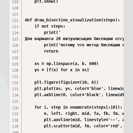
    plt.show()

def draw_bisection_visualization(steps):

    if not steps:

        print('

Для варианта 20 визуализация бисекции отсутств
        print('потому что метод бисекции непри
        return

    xs = np.linspace(a, b, 600)

    ys = [f(x) for x in xs]

    plt.figure(figsize=(10, 6))

    plt.plot(xs, ys, color='blue', linewidth=2
    plt.axhline(0, color='black', linewidth=1)
    for i, step in enumerate(steps[:10]):

        n, left, right, mid, fa, fb, fm, width
        plt.axvline(mid, linestyle='--', alph
        plt.scatter(mid, fm, color='red', s=25