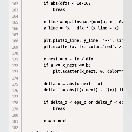
        if abs(dfx) < 1e-16:

            break

        x_line = np.linspace(max(a, x - 0.4), 
        y_line = fx + dfx * (x_line - x)

        plt.plot(x_line, y_line, '--', linewid
        plt.scatter(x, fx, color='red', zorder
        x_next = x - fx / dfx

        if a <= x_next <= b:

            plt.scatter(x_next, 0, color='gree
        delta_x = abs(x_next - x)

        delta_f = abs(f(x_next) - f(x)) if abs
        if delta_x < eps_x or delta_f < eps_f:
            break

        x = x_next
