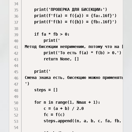
    print('ПРОВЕРКА ДЛЯ БИСЕКЦИИ:')

    print(f'f(a) = f({a}) = {fa:.16f}')

    print(f'f(b) = f({b}) = {fb:.16f}')

    if fa * fb > 0:

        print('

Метод бисекции неприменим, потому что на [a,b]
        print('То есть f(a) * f(b) > 0.')

        return None, []

    print('

Смена знака есть, бисекцию можно применять.

')

    steps = []

    for n in range(1, Nmax + 1):

        c = (a + b) / 2.0

        fc = f(c)

        steps.append((n, a, b, c, fa, fb, fc, 