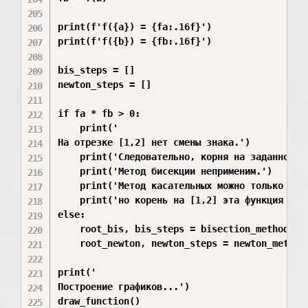
print(f'f({a}) = {fa:.16f}')

print(f'f({b}) = {fb:.16f}')

bis_steps = []

newton_steps = []

if fa * fb > 0:

    print('

На отрезке [1,2] нет смены знака.')

    print('Следовательно, корня на заданном ин
    print('Метод бисекции неприменим.')

    print('Метод касательных можно только визу
    print('но корень на [1,2] эта функция не и
else:

    root_bis, bis_steps = bisection_method(a, 
    root_newton, newton_steps = newton_method(
print('

Построение графиков...')

draw_function()
