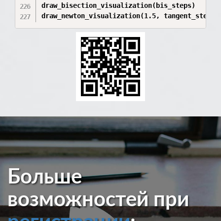
draw_bisection_visualization(bis_steps)

draw_newton_visualization(1.5, tangent_steps=
Больше
возможностей при