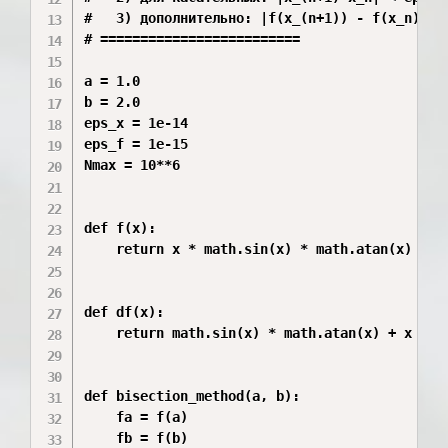
#   3) дополнительно: |f(x_(n+1)) - f(x_n)| < 
# =========================

a = 1.0

b = 2.0

eps_x = 1e-14

eps_f = 1e-15

Nmax = 10**6

def f(x):

    return x * math.sin(x) * math.atan(x)

def df(x):

    return math.sin(x) * math.atan(x) + x * m
def bisection_method(a, b):

    fa = f(a)

    fb = f(b)
