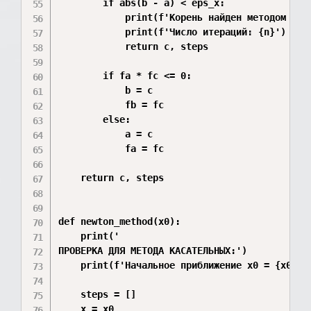
        if abs(b - a) < eps_x:

            print(f'Корень найден методом бисе
            print(f'Число итераций: {n}')

            return c, steps

        if fa * fc <= 0:

            b = c

            fb = fc

        else:

            a = c

            fa = fc

    return c, steps

def newton_method(x0):

    print('

ПРОВЕРКА ДЛЯ МЕТОДА КАСАТЕЛЬНЫХ:')

    print(f'Начальное приближение x0 = {x0}')

    steps = []

    x = x0
