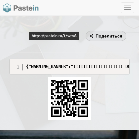
Toggle
navig
Поделиться
https://pastein.ru/t/wmA
{"WARNING_BANNER":"!!!!!!!!!!!!!!!!!!!! DO NO