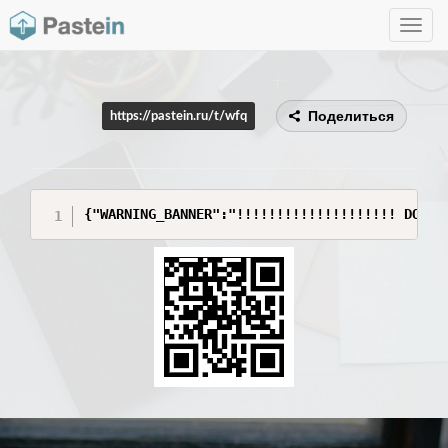
Toggle
navig
Поделиться
https://pastein.ru/t/wfq
{"WARNING_BANNER":"!!!!!!!!!!!!!!!!!!!! DO NO