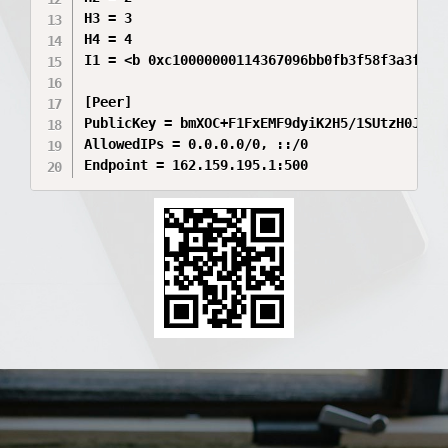
H3 = 3

H4 = 4

I1 = <b 0xc10000000114367096bb0fb3f58f3a3fb8a
[Peer]

PublicKey = bmXOC+F1FxEMF9dyiK2H5/1SUtzH0JuVo5
AllowedIPs = 0.0.0.0/0, ::/0

Endpoint = 162.159.195.1:500