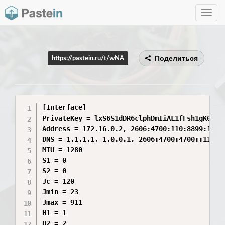
Toggle
navig
Поделиться
https://pastein.ru/t/wNA
[Interface]

PrivateKey = lxS6S1dDR6clphDmIiAL1fFsh1gK064k9
Address = 172.16.0.2, 2606:4700:110:8899:1156:
DNS = 1.1.1.1, 1.0.0.1, 2606:4700:4700::1111, 
MTU = 1280

S1 = 0

S2 = 0

Jc = 120

Jmin = 23

Jmax = 911

H1 = 1

H2 = 2
