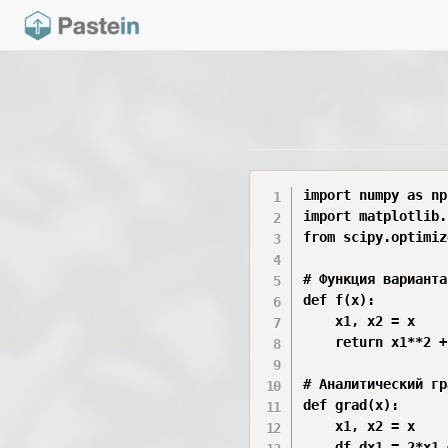
import numpy as np

import matplotlib.
from scipy.optimiz
# Функция варианта
def f(x):

    x1, x2 = x

    return x1**2 +
# Аналитический гр
def grad(x):

    x1, x2 = x

    df_dx1 = 2*x1 