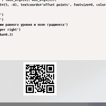
t=(5, -8), textcoords='offset points', fontsize=9, color=
)

)

ии равного уровня и поле градиента')

per right')

ha=0.3)
