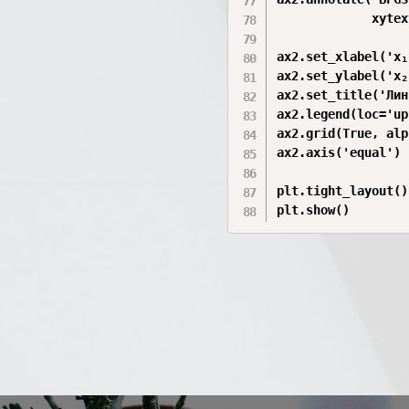
             xytex
ax2.set_xlabel('x₁'
ax2.set_ylabel('x₂'
ax2.set_title('Лин
ax2.legend(loc='up
ax2.grid(True, alp
ax2.axis('equal')

plt.tight_layout()

plt.show()