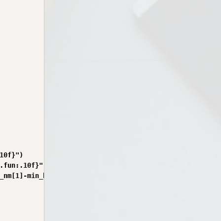
0f}")

.fun:.10f}")

_nm[1]-min_bfgs[1]):.2e})")
