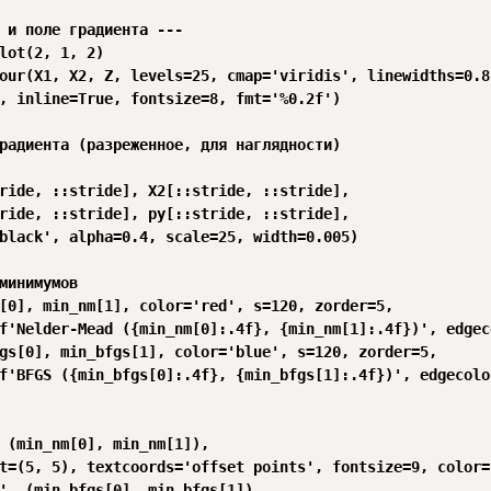
 и поле градиента ---

lot(2, 1, 2)

our(X1, X2, Z, levels=25, cmap='viridis', linewidths=0.8)
, inline=True, fontsize=8, fmt='%0.2f')

радиента (разреженное, для наглядности)

ride, ::stride], X2[::stride, ::stride],

ride, ::stride], py[::stride, ::stride],

black', alpha=0.4, scale=25, width=0.005)

минимумов

[0], min_nm[1], color='red', s=120, zorder=5,

f'Nelder-Mead ({min_nm[0]:.4f}, {min_nm[1]:.4f})', edgec
gs[0], min_bfgs[1], color='blue', s=120, zorder=5,

f'BFGS ({min_bfgs[0]:.4f}, {min_bfgs[1]:.4f})', edgecolo
 (min_nm[0], min_nm[1]),

t=(5, 5), textcoords='offset points', fontsize=9, color='
', (min_bfgs[0], min_bfgs[1]),
