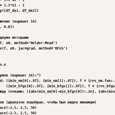
+ 1.1*x1 - 1

y([df_dx1, df_dx2])

жение (вариант 16)

, 0.0])

двумя методами

f, x0, method='Nelder-Mead')

e(f, x0, jac=grad, method='BFGS')

s.x

умов (вариант 16):")

d: ({min_nm[0]:.8f}, {min_nm[1]:.8f}), f = {res_nm.fun:.1
   ({min_bfgs[0]:.8f}, {min_bfgs[1]:.8f}), f = {res_bfgs
жду точками: ({abs(min_nm[0]-min_bfgs[0]):.2e}, {abs(min
ов (диапазон подобран, чтобы был виден минимум)

ace(-2.5, 2.5, 50)

ace(-2.5, 2.5, 50)
