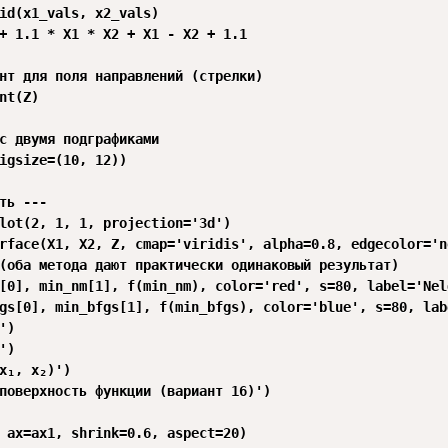
id(x1_vals, x2_vals)

+ 1.1 * X1 * X2 + X1 - X2 + 1.1

нт для поля направлений (стрелки)

nt(Z)

с двумя подграфиками

igsize=(10, 12))

ть ---

lot(2, 1, 1, projection='3d')

rface(X1, X2, Z, cmap='viridis', alpha=0.8, edgecolor='no
(оба метода дают практически одинаковый результат)

[0], min_nm[1], f(min_nm), color='red', s=80, label='Nel
gs[0], min_bfgs[1], f(min_bfgs), color='blue', s=80, lab
)

)

x₁, x₂)')

поверхность функции (вариант 16)')

 ax=ax1, shrink=0.6, aspect=20)
