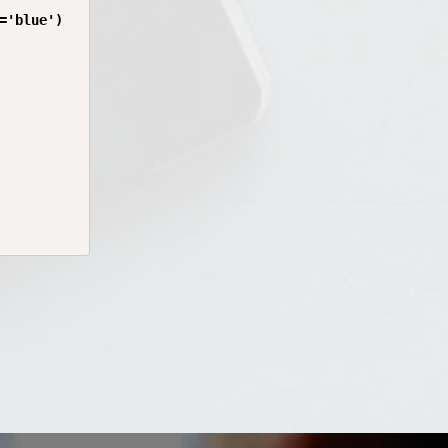
'blue')
