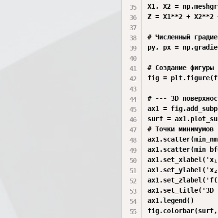
X1, X2 = np.meshgr
Z = X1**2 + X2**2 
# Численный градие
py, px = np.gradie
# Создание фигуры 
fig = plt.figure(f
# --- 3D поверхнос
ax1 = fig.add_subp
surf = ax1.plot_su
# Точки минимумов 
ax1.scatter(min_nm
ax1.scatter(min_bf
ax1.set_xlabel('x₁'
ax1.set_ylabel('x₂'
ax1.set_zlabel('f(
ax1.set_title('3D 
ax1.legend()

fig.colorbar(surf,