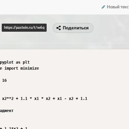
Новый текс
Поделиться
https://pastein.ru/t/w6q
pyplot as plt

e import minimize

 16

 x2**2 + 1.1 * x1 * x2 + x1 - x2 + 1.1

адиент

+ 1.1*x2 + 1
