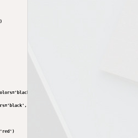


olors='black')

rs='black', marker='s')

red')
