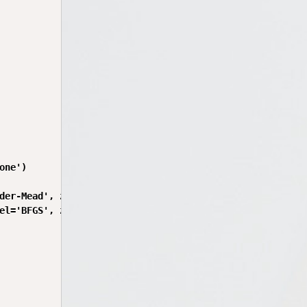
ne')

der-Mead', zorder=5)

el='BFGS', zorder=5)
