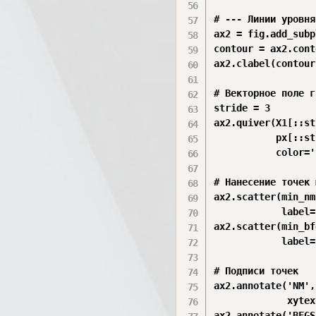
# --- Линии уровня
ax2 = fig.add_subp
contour = ax2.cont
ax2.clabel(contour
# Векторное поле г
stride = 3

ax2.quiver(X1[::st
           px[::st
           color='
# Нанесение точек 
ax2.scatter(min_nm
            label=
ax2.scatter(min_bf
            label=
# Подписи точек

ax2.annotate('NM',
             xytex
ax2.annotate('BFGS