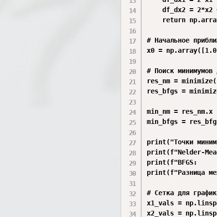
    df_dx2 = 2*x2 
    return np.arra
# Начальное прибли
x0 = np.array([1.0
# Поиск минимумов 
res_nm = minimize(
res_bfgs = minimiz
min_nm = res_nm.x

min_bfgs = res_bfg
print("Точки миним
print(f"Nelder-Mea
print(f"BFGS:     
print(f"Разница ме
# Сетка для график
x1_vals = np.linsp
x2_vals = np.linsp