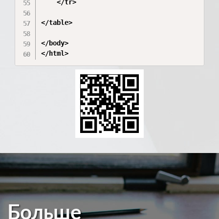
    </tr>

</table>

</body>

</html>
Больше