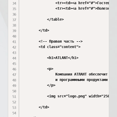
                <tr><td><a href="#">Гостевая к
                <tr><td><a href="#">Полезные с
            </table>

        </td>

        <!-- Правая часть -->

        <td class="content">

            <h1>ATLANT</h1>

            <p>

                Компания АТЛАНТ обеспечит вас 
                и программными продуктами на л
            </p>

            <img src="logo.png" width="250">

        </td>
