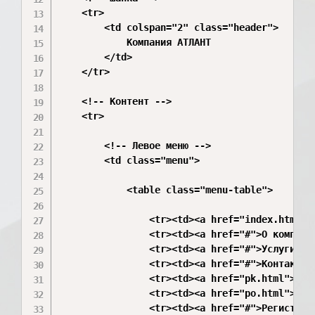
    <tr>

        <td colspan="2" class="header">

            Компания АТЛАНТ

        </td>

    </tr>

    <!-- Контент -->

    <tr>

        <!-- Левое меню -->

        <td class="menu">

            <table class="menu-table">

                <tr><td><a href="index.html">Г
                <tr><td><a href="#">О компании
                <tr><td><a href="#">Услуги</a>
                <tr><td><a href="#">Контакты</
                <tr><td><a href="pk.html">Комп
                <tr><td><a href="po.html">Прог
                <tr><td><a href="#">Регистраци