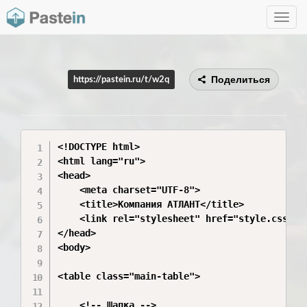
Toggle
navig
Поделиться
https://pastein.ru/t/w2q
<!DOCTYPE html>

<html lang="ru">

<head>

    <meta charset="UTF-8">

    <title>Компания АТЛАНТ</title>

    <link rel="stylesheet" href="style.css">

</head>

<body>

<table class="main-table">

    <!-- Шапка -->
