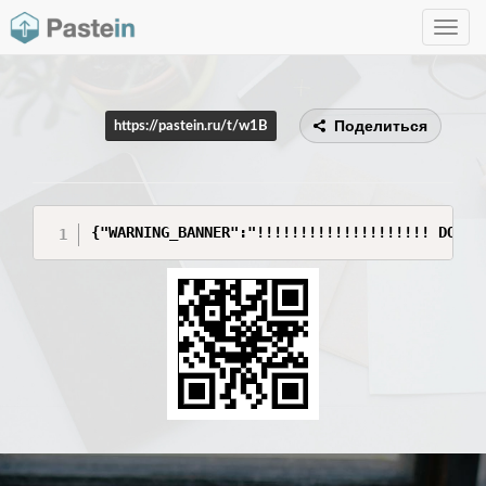
Toggle
navig
Поделиться
https://pastein.ru/t/w1B
{"WARNING_BANNER":"!!!!!!!!!!!!!!!!!!!! DO NO