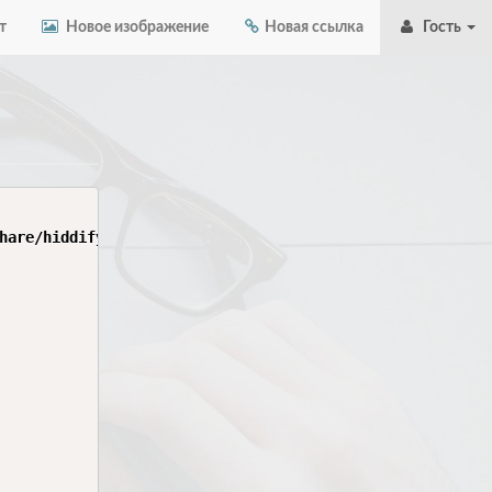
т
Новое изображение
Новая ссылка
Гость
hare/hiddify/shared_preferences.json; do
