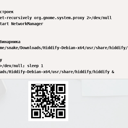
строек

et-recursively org.gnome.system.proxy 2>/dev/null

tart NetworkManager

бинарника

me/snake/Downloads/Hiddify-Debian-x64/usr/share/hiddify/


>/dev/null; sleep 1
