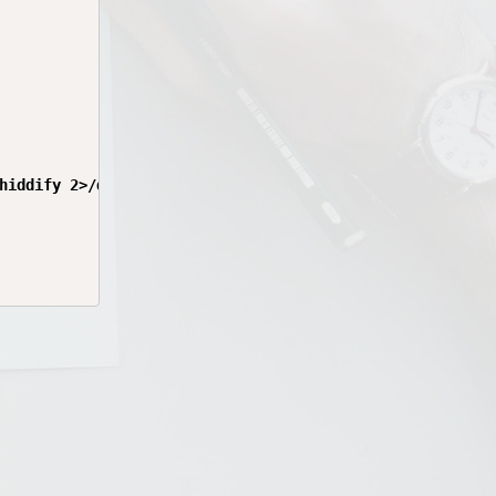
hiddify 2>/dev/null
