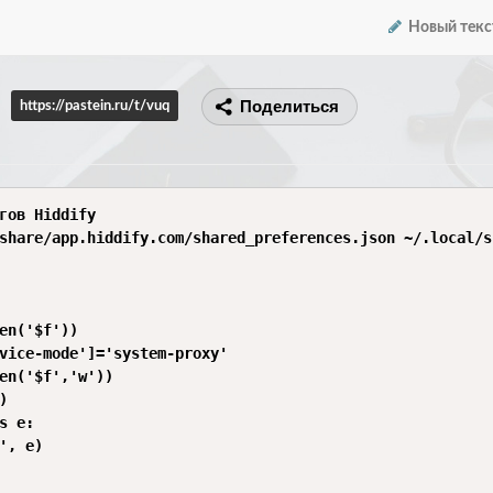
Новый текс
Поделиться
https://pastein.ru/t/vuq
гов Hiddify

share/app.hiddify.com/shared_preferences.json ~/.local/s
en('$f'))

vice-mode']='system-proxy'

en('$f','w'))



s e:

', e)
