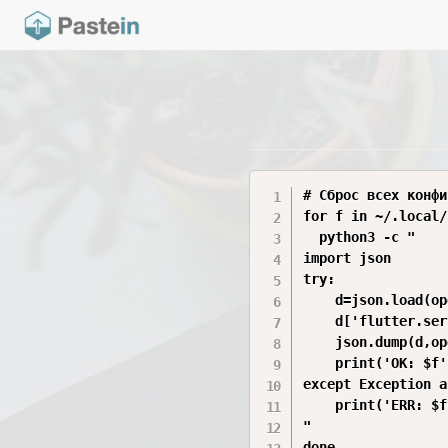
# Сброс всех конфи
for f in ~/.local/
  python3 -c "

import json

try:

    d=json.load(op
    d['flutter.ser
    json.dump(d,op
    print('OK: $f')
except Exception a
    print('ERR: $f
"

done
