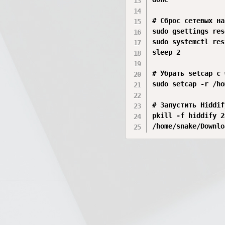
# Сброс сетевых на
sudo gsettings res
sudo systemctl res
sleep 2

# Убрать setcap с 
sudo setcap -r /ho
# Запустить Hiddify
pkill -f hiddify 2