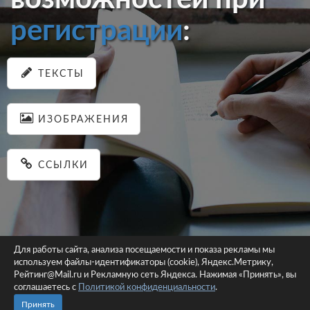
регистрации
:
ТЕКСТЫ
ИЗОБРАЖЕНИЯ
ССЫЛКИ
Для работы сайта, анализа посещаемости и показа рекламы мы
используем файлы-идентификаторы (cookie), Яндекс.Метрику,
© 2026 pastein.ru |
Пользовательское соглашение
|
Политика
Рейтинг@Mail.ru и Рекламную сеть Яндекса. Нажимая «Принять», вы
соглашаетесь с
Политикой конфиденциальности
конфиденциальности
.
Сайт использует файлы-идентификаторы (cookie)
Принять