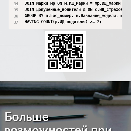
JOIN Марки мр ON м.ИД_марки = мр.ИД_марки

JOIN Допущенные_водители д ON с.ИД_страховки =
GROUP BY а.Гос_номер, м.Название_модели, мр.На
Больше
возможностей при