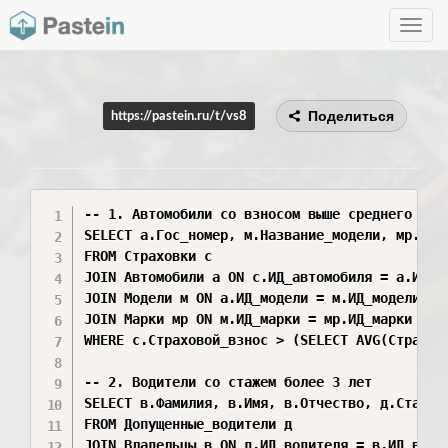
Toggle
navig
Поделиться
https://pastein.ru/t/vs8
-- 1. Автомобили со взносом выше среднего

SELECT а.Гос_номер, м.Название_модели, мр.Назв
FROM Страховки с

JOIN Автомобили а ON с.ИД_автомобиля = а.ИД_ав
JOIN Модели м ON а.ИД_модели = м.ИД_модели

JOIN Марки мр ON м.ИД_марки = мр.ИД_марки

WHERE с.Страховой_взнос > (SELECT AVG(Страхово
-- 2. Водители со стажем более 3 лет

SELECT в.Фамилия, в.Имя, в.Отчество, д.Стаж, д
FROM Допущенные_водители д

JOIN Владельцы в ON д.ИД_водителя = в.ИД_владе