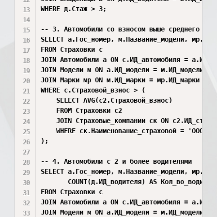
WHERE д.Стаж > 3;

-- 3. Автомобили со взносом выше среднего по С
SELECT а.Гос_номер, м.Название_модели, мр.Назв
FROM Страховки с

JOIN Автомобили а ON с.ИД_автомобиля = а.ИД_ав
JOIN Модели м ON а.ИД_модели = м.ИД_модели

JOIN Марки мр ON м.ИД_марки = мр.ИД_марки

WHERE с.Страховой_взнос > (

    SELECT AVG(с2.Страховой_взнос)

    FROM Страховки с2

    JOIN Страховые_компании ск ON с2.ИД_страхо
    WHERE ск.Наименование_страховой = 'ООО СК 
);

-- 4. Автомобили с 2 и более водителями

SELECT а.Гос_номер, м.Название_модели, мр.Назв
       COUNT(д.ИД_водителя) AS Кол_во_водителе
FROM Страховки с

JOIN Автомобили а ON с.ИД_автомобиля = а.ИД_ав
JOIN Модели м ON а.ИД_модели = м.ИД_модели
