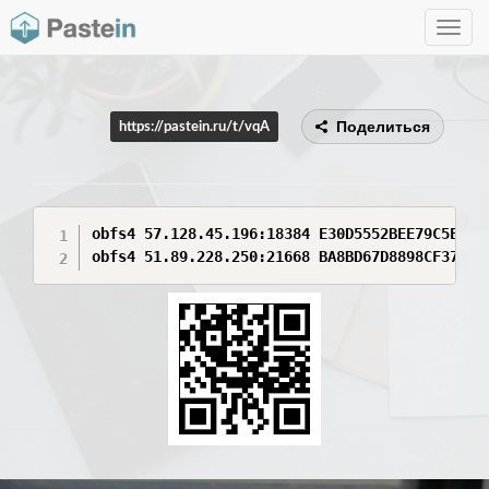
Toggle
navig
Поделиться
https://pastein.ru/t/vqA
obfs4 57.128.45.196:18384 E30D5552BEE79C5E8C6
obfs4 51.89.228.250:21668 BA8BD67D8898CF378D4