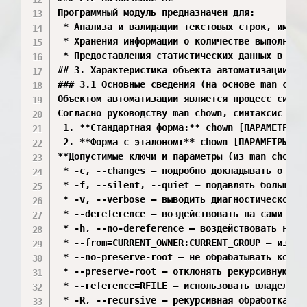
Программный модуль предназначен для:

 * Анализа и валидации текстовых строк, имитир
 * Хранения информации о количестве выполненны
 * Предоставления статистических данных в раз
## 3. Характеристика объекта автоматизации

### 3.1 Основные сведения (на основе man chown
Объектом автоматизации является процесс синта
Согласно руководству man chown, синтаксис выз
 1. **Стандартная форма:** chown [ПАРАМЕТРЫ].
 2. **Форма с эталоном:** chown [ПАРАМЕТРЫ]...
**Допустимые ключи и параметры (из man chown):
 * -c, --changes — подробно докладывать о подл
 * -f, --silent, --quiet — подавлять большинст
 * -v, --verbose — выводить диагностическое с
 * --dereference — воздействовать на сами фай
 * -h, --no-dereference — воздействовать на с
 * --from=CURRENT_OWNER:CURRENT_GROUP — измен
 * --no-preserve-root — не обрабатывать корне
 * --preserve-root — отклонять рекурсивную обр
 * --reference=RFILE — использовать владельца
 * -R, --recursive — рекурсивная обработка кат