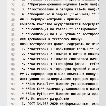
 2. **Программирование модулей (2–16 мая):** 
 3. **Тестирование и отладка (11–16 мая):** П
 4. **Оформление и защита (11–16 мая):** Сбор
## 6. Порядок контроля и приемки

Контроль качества осуществляется посредством т
 * **Реализация на Pascal:** Тестирование мет
 * **Реализации на C и Python:** Тестирование
### Требования к тестовому плану:

План тестирования должен содержать не менее *
 1. **Категория 1 (Позитивные тесты):** Базов
 2. **Категория 2 (Ошибки в имени и ключах):*
 3. **Категория 3 (Ошибки синтаксиса OWNER/GR
 4. **Категория 4 (Специфика флага --referenc
 5. **Категория 5 (Проверка функций статистик
## 7. Порядок подготовки объекта к вводу в дей
Инструкции по развертыванию сред для проверки:
 * **Для Pascal:** Наличие установленного пак
 * **Для C:** Наличие установленного пакета g
 * **Для Python:** Наличие интерпретатора pyt
## 8. Источники разработки

 1. ГОСТ 34.602—2020 «Информационные технолог