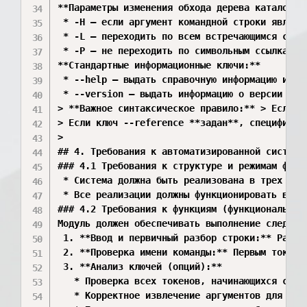
**Параметры изменения обхода дерева каталогов 
 * -H — если аргумент командной строки являет
 * -L — переходить по всем встречающимся симво
 * -P — не переходить по символьным ссылкам (п
**Стандартные информационные ключи:**

 * --help — выдать справочную информацию и зав
 * --version — выдать информацию о версии и за
> **Важное синтаксическое правило:** > Если к
> Если ключ --reference **задан**, спецификат
> 

## 4. Требования к автоматизированной системе

### 4.1 Требования к структуре и режимам функц
 * Система должна быть реализована в трех вар
 * Все реализации должны функционировать в ко
### 4.2 Требования к функциям (функциональные 
Модуль должен обеспечивать выполнение следующи
 1. **Ввод и первичный разбор строки:** Разби
 2. **Проверка имени команды:** Первым токеном
 3. **Анализ ключей (опций):**

   * Проверка всех токенов, начинающихся с - 
   * Корректное извлечение аргументов для пара