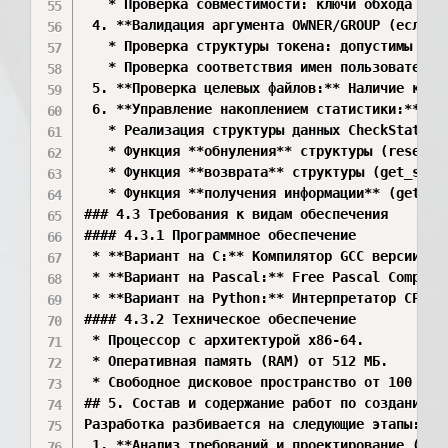
   * Проверка совместимости: ключи обхода дер
 4. **Валидация аргумента OWNER/GROUP (если не
   * Проверка структуры токена: допустимы фор
   * Проверка соответствия имен пользователей
 5. **Проверка целевых файлов:** Наличие как 
 6. **Управление накоплением статистики:**

   * Реализация структуры данных CheckStats с
   * Функция **обнуления** структуры (reset_st
   * Функция **возврата** структуры (get_stat
   * Функция **получения информации** (get_st
### 4.3 Требования к видам обеспечения

#### 4.3.1 Программное обеспечение

 * **Вариант на C:** Компилятор GCC версии \ge
 * **Вариант на Pascal:** Free Pascal Compile
 * **Вариант на Python:** Интерпретатор CPytho
#### 4.3.2 Техническое обеспечение

 * Процессор с архитектурой x86-64.

 * Оперативная память (RAM) от 512 МБ.

 * Свободное дисковое пространство от 100 МБ.

## 5. Состав и содержание работ по созданию си
Разработка разбивается на следующие этапы:

 1. **Анализ требований и проектирование (2–1