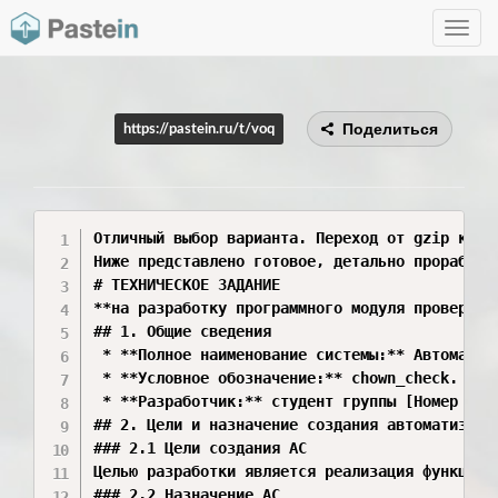
Toggle
navig
Поделиться
https://pastein.ru/t/voq
Отличный выбор варианта. Переход от gzip к ch
Ниже представлено готовое, детально проработа
# ТЕХНИЧЕСКОЕ ЗАДАНИЕ

**на разработку программного модуля проверки 
## 1. Общие сведения

 * **Полное наименование системы:** Автоматиз
 * **Условное обозначение:** chown_check.

 * **Разработчик:** студент группы [Номер груп
## 2. Цели и назначение создания автоматизиров
### 2.1 Цели создания АС

Целью разработки является реализация функции 
### 2.2 Назначение АС
