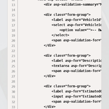
            <div asp-validation-summary="Model
            <div class="form-group">

                <label asp-for="VehicleId" cla
                <select asp-for="VehicleId" c
                    <option value="">-- Выбери
                </select>

                <span asp-validation-for="Vehi
            </div>

            <div class="form-group">

                <label asp-for="Description" c
                <textarea asp-for="Description
                <span asp-validation-for="Desc
            </div>

            <div class="form-group">

                <label asp-for="EstimatedCost"
                <input asp-for="EstimatedCost"
                <span asp-validation-for="Esti
            </div>
