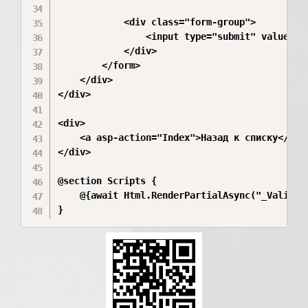
            <div class="form-group">

                <input type="submit" value="Со
            </div>

        </form>

    </div>

</div>

<div>

    <a asp-action="Index">Назад к списку</a>

</div>

@section Scripts {

    @{await Html.RenderPartialAsync("_Validati
}