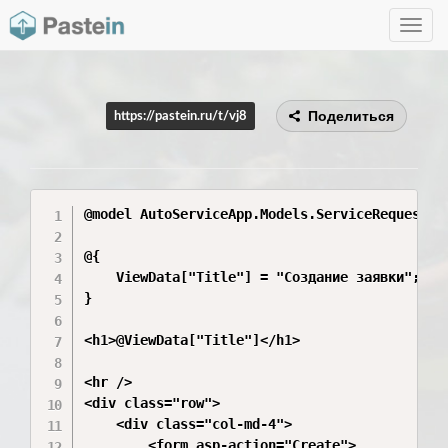
Toggle
navig
Поделиться
https://pastein.ru/t/vj8
@model AutoServiceApp.Models.ServiceRequest

@{

    ViewData["Title"] = "Создание заявки";

}

<h1>@ViewData["Title"]</h1>

<hr />

<div class="row">

    <div class="col-md-4">

        <form asp-action="Create">
