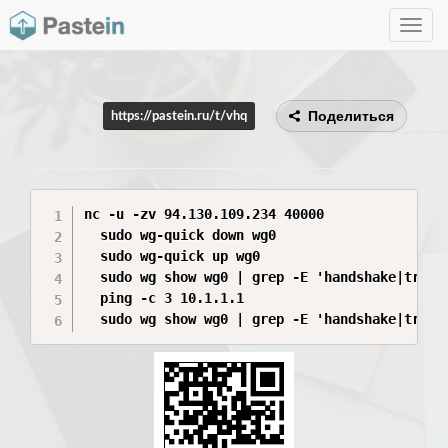
Toggle
navig
Поделиться
https://pastein.ru/t/vhq
nc -u -zv 94.130.109.234 40000

  sudo wg-quick down wg0

  sudo wg-quick up wg0

  sudo wg show wg0 | grep -E 'handshake|transf
  ping -c 3 10.1.1.1

  sudo wg show wg0 | grep -E 'handshake|trans