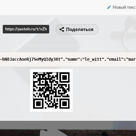
Новый текс
Поделиться
https://pastein.ru/t/vZh
-hN8JaccAoeRj7SeMyQIdy38t","name":"le_witt","email":"mar