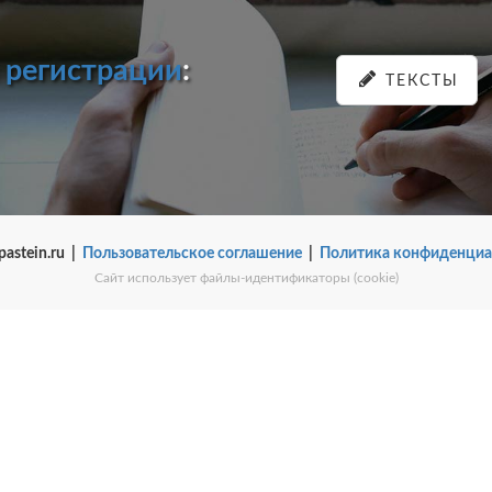
и
регистрации
:
ТЕКСТЫ
pastein.ru |
Пользовательское соглашение
|
Политика конфиденциа
Сайт использует файлы-идентификаторы (cookie)