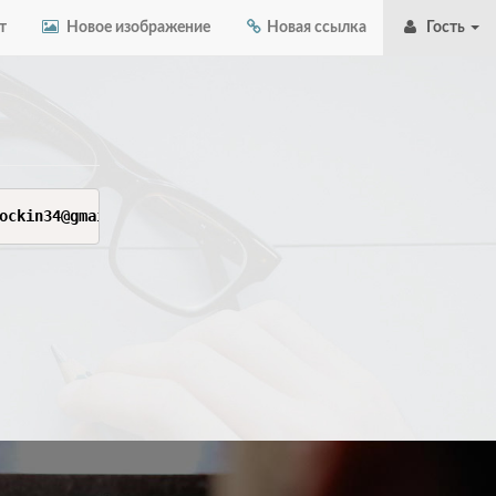
т
Новое изображение
Новая ссылка
Гость
ockin34@gmail.com","image":"https://lh3.googleuserconten