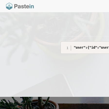
"user":{"id":"user