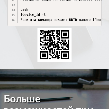
bash

idevice_id -l

Если эта команда покажет UDID вашего iPhone, 
Больше