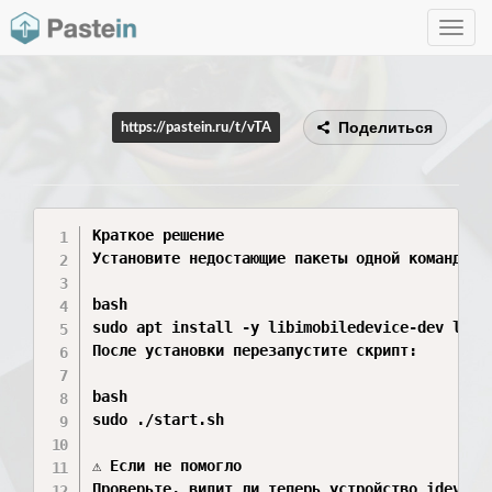
Toggle
navig
Поделиться
https://pastein.ru/t/vTA
Краткое решение

Установите недостающие пакеты одной командой:

bash

sudo apt install -y libimobiledevice-dev libi
После установки перезапустите скрипт:

bash

sudo ./start.sh

⚠️ Если не помогло

Проверьте, видит ли теперь устройство idevice_