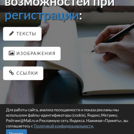
возможностей при
регистрации
:
ТЕКСТЫ
ИЗОБРАЖЕНИЯ
ССЫЛКИ
Для работы сайта, анализа посещаемости и показа рекламы мы
используем файлы-идентификаторы (cookie), Яндекс.Метрику,
© 2026 pastein.ru |
Пользовательское соглашение
|
Политика
Рейтинг@Mail.ru и Рекламную сеть Яндекса. Нажимая «Принять», вы
соглашаетесь с
Политикой конфиденциальности
конфиденциальности
.
Сайт использует файлы-идентификаторы (cookie)
Принять