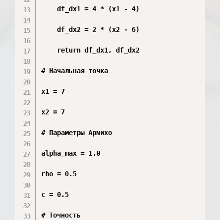
    df_dx1 = 4 * (x1 - 4)

    df_dx2 = 2 * (x2 - 6)

    return df_dx1, df_dx2

# Начальная точка

x1 = 7

x2 = 7

# Параметры Армихо

alpha_max = 1.0

rho = 0.5

c = 0.5

# Точность
