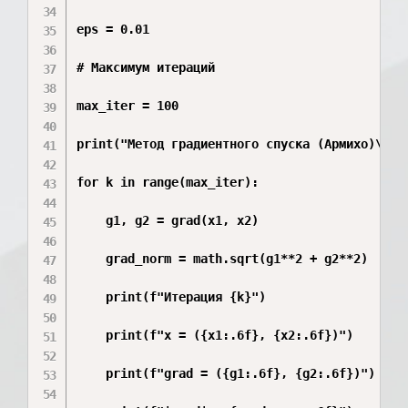
eps = 0.01

# Максимум итераций

max_iter = 100

print("Метод градиентного спуска (Армихо)\n")

for k in range(max_iter):

    g1, g2 = grad(x1, x2)

    grad_norm = math.sqrt(g1**2 + g2**2)

    print(f"Итерация {k}")

    print(f"x = ({x1:.6f}, {x2:.6f})")

    print(f"grad = ({g1:.6f}, {g2:.6f})")
