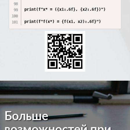
print(f"x* = ({x1:.6f}, {x2:.6f})")

print(f"f(x*) = {f(x1, x2):.6f}")
Больше
возможностей при