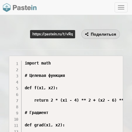
Toggle
navig
Поделиться
https://pastein.ru/t/vRq
import math

# Целевая функция

def f(x1, x2):

    return 2 * (x1 - 4) ** 2 + (x2 - 6) ** 2

# Градиент

def grad(x1, x2):
