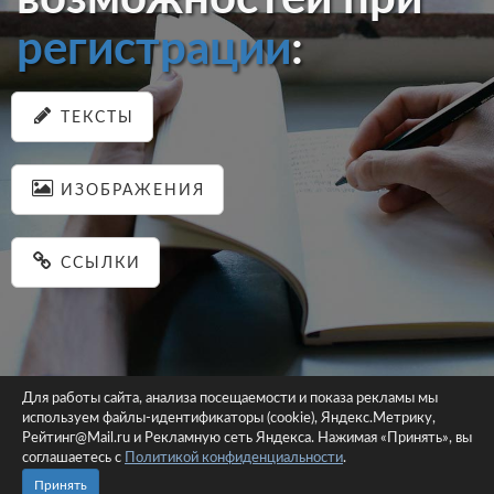
регистрации
:
ТЕКСТЫ
ИЗОБРАЖЕНИЯ
ССЫЛКИ
Для работы сайта, анализа посещаемости и показа рекламы мы
используем файлы-идентификаторы (cookie), Яндекс.Метрику,
© 2026 pastein.ru |
Пользовательское соглашение
|
Политика
Рейтинг@Mail.ru и Рекламную сеть Яндекса. Нажимая «Принять», вы
соглашаетесь с
Политикой конфиденциальности
конфиденциальности
.
Сайт использует файлы-идентификаторы (cookie)
Принять