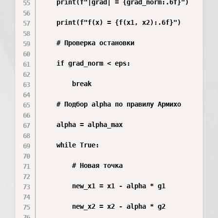
    print(f"|grad| = {grad_norm:.6f}")

    print(f"f(x) = {f(x1, x2):.6f}")

    # Проверка остановки

    if grad_norm < eps:

        break

    # Подбор alpha по правилу Армихо

    alpha = alpha_max

    while True:

        # Новая точка

        new_x1 = x1 - alpha * g1

        new_x2 = x2 - alpha * g2
