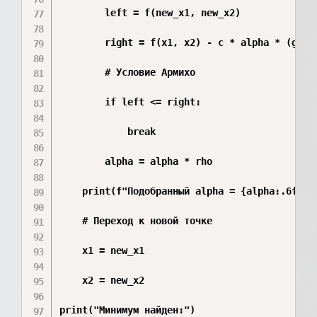
        left = f(new_x1, new_x2)

        right = f(x1, x2) - c * alpha * (g1**2
        # Условие Армихо

        if left <= right:

            break

        alpha = alpha * rho

    print(f"Подобранный alpha = {alpha:.6f}\n"
    # Переход к новой точке

    x1 = new_x1

    x2 = new_x2

print("Минимум найден:")
