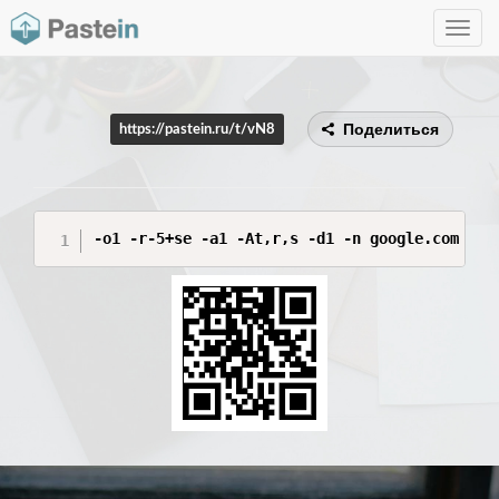
Toggle
navig
Поделиться
https://pastein.ru/t/vN8
-o1 -r-5+se -a1 -At,r,s -d1 -n google.com -Qr