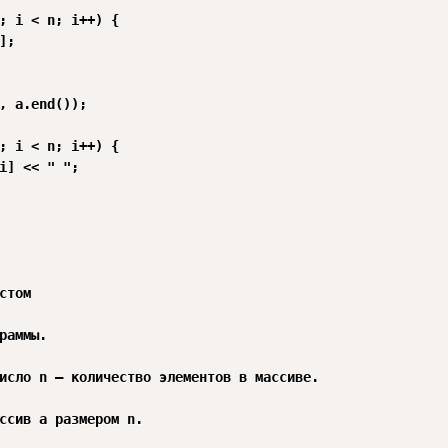
; i < n; i++) {

;

, a.end());

; i < n; i++) {

i] << " ";

стом

раммы.

исло n — количество элементов в массиве.

ссив a размером n.
