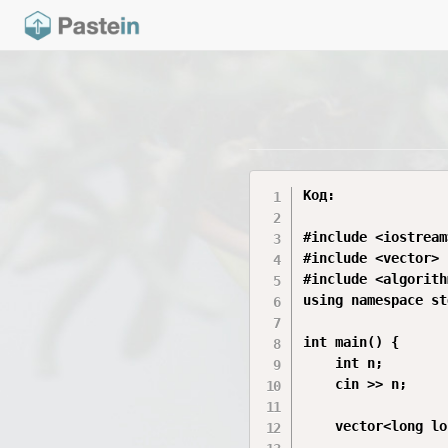
Код:

#include <iostream>
#include <vector>

#include <algorithm
using namespace std
int main() {

    int n;

    cin >> n;

    vector<long lo