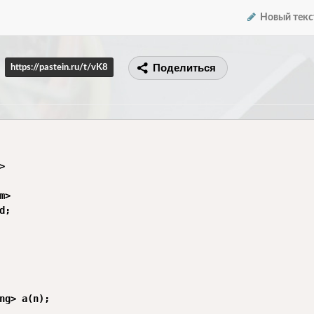
Новый текс
Поделиться
https://pastein.ru/t/vK8


>

;

ng> a(n);
