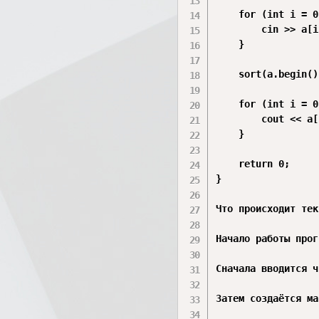
    for (int i = 0
        cin >> a[i]
    }

    sort(a.begin()
    for (int i = 0
        cout << a[
    }

    return 0;

}

Что происходит тек
Начало работы прог
Сначала вводится ч
Затем создаётся ма