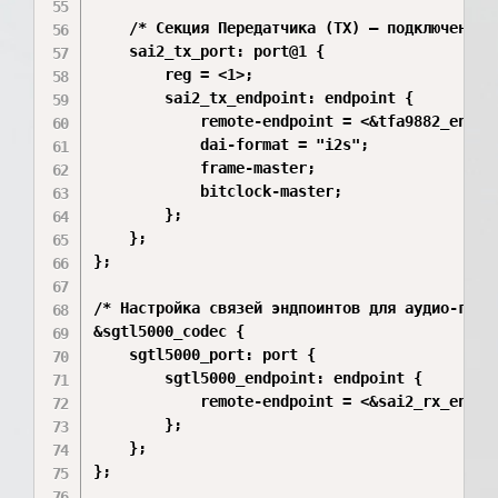
	/* Секция Передатчика (TX) — подключена к TFA9882 */

	sai2_tx_port: port@1 {

		reg = <1>;

		sai2_tx_endpoint: endpoint {

			remote-endpoint = <&tfa9882_endpoint>;

			dai-format = "i2s";

			frame-master;

			bitclock-master;

		};

	};

};

/* Настройка связей эндпоинтов для аудио-графа
&sgtl5000_codec {

	sgtl5000_port: port {

		sgtl5000_endpoint: endpoint {

			remote-endpoint = <&sai2_rx_endpoint>;

		};

	};

};
