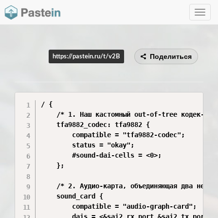
Toggle
navig
Поделиться
https://pastein.ru/t/v2B
/ {

	/* 1. Наш кастомный out-of-tree кодек-заглушка для TFA9882 */

	tfa9882_codec: tfa9882 {

		compatible = "tfa9882-codec";

		status = "okay";

		#sound-dai-cells = <0>;

	};

	/* 2. Аудио-карта, объединяющая два независимых канала */

	sound_card {

		compatible = "audio-graph-card";

		dais = <&sai2_rx_port &sai2_tx_port>;
