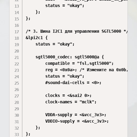
		status = "okay";

	};

};

/* 3. Шина I2C1 для управления SGTL5000 */

&lpi2c1 {

	status = "okay";

	sgtl5000_codec: sgtl5000@a { 

		compatible = "fsl,sgtl5000";

		reg = <0x0a>; /* Измените на 0x0b, если CTRL_ADR0 подтянут к VCC */

		status = "okay";

		#sound-dai-cells = <0>;

		clocks = <&sai2 0>; 

		clock-names = "mclk";

		VDDA-supply = <&vcc_3v3>;

		VDDIO-supply = <&vcc_3v3>;

	};

};
