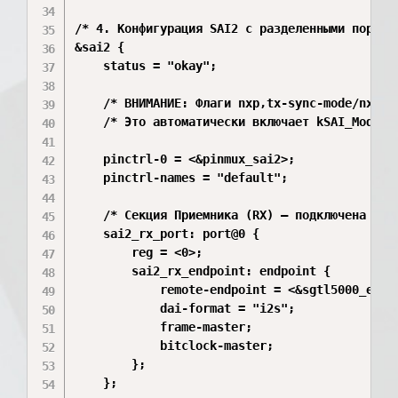
/* 4. Конфигурация SAI2 с разделенными портами
&sai2 {

	status = "okay";

	/* ВНИМАНИЕ: Флаги nxp,tx-sync-mode/nxp,rx-sync-mode УДАЛЕНЫ. */

	/* Это автоматически включает kSAI_ModeAsync в драйвере. */

	pinctrl-0 = <&pinmux_sai2>;

	pinctrl-names = "default";

	/* Секция Приемника (RX) — подключена к SGTL5000 */

	sai2_rx_port: port@0 {

		reg = <0>;

		sai2_rx_endpoint: endpoint {

			remote-endpoint = <&sgtl5000_endpoint>;

			dai-format = "i2s";

			frame-master;

			bitclock-master;

		};

	};
