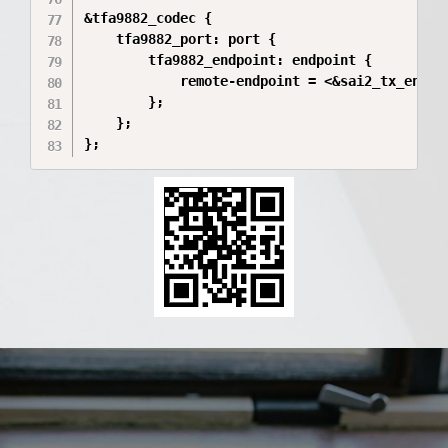
&tfa9882_codec {

	tfa9882_port: port {

		tfa9882_endpoint: endpoint {

			remote-endpoint = <&sai2_tx_endpoint>;

		};

	};
