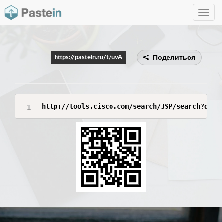
Toggle
navig
Поделиться
https://pastein.ru/t/uvA
http://tools.cisco.com/search/JSP/search?quer