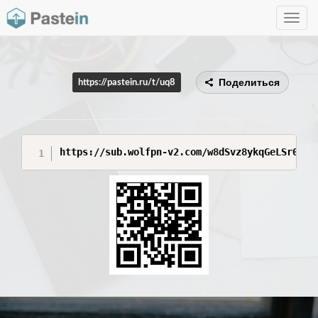
Toggle
navig
Поделиться
https://pastein.ru/t/uq8
https://sub.wolfpn-v2.com/w8dSvz8ykqGeLSr0