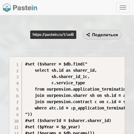
Toggle
navig
Поделиться
https://pastein.ru/t/unB
#set ($sharer = $db.find("

    select sh.id as sharer_id,

           sh.sharer_id_1c,

           c.service_type

    from ourpension.application_termination_co
    join ourpension.sharer sh on sh.id = atc.s
    join ourpension.contract c on c.id = sh.co
    where atc.id = :p_application_termination_
"))

#set ($sharerId = $sharer.sharer_id)

#set ($pYear = $p_year)

#set ($params = $db.params())
