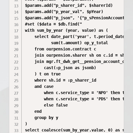
$params.add("p_sharer_id", $sharerId)

$params.add("p_year_val", $pYear)

$params.add("p_json", '{"p_sPensionAccountId"
#set ($data = $db.find("

with sum_by_year (year, value) as (

    select date_part('year', t.period_date) y,
           sum(t.amount) op_y_total

    from ourpension.contract c

    join ourpension.sharer sh on c.id = sh.con
    join mgr.ft_dwh_get__pension_account_opera
        cast(:p_json as jsonb)

    ) t on true

    where sh.id = :p_sharer_id

    and case 

        when c.service_type = 'NPO' then t.op
        when c.service_type = 'PDS' then t.op
        else false 

    end

    group by y

)

select coalesce(sum_by_year.value, 0) as sum_i