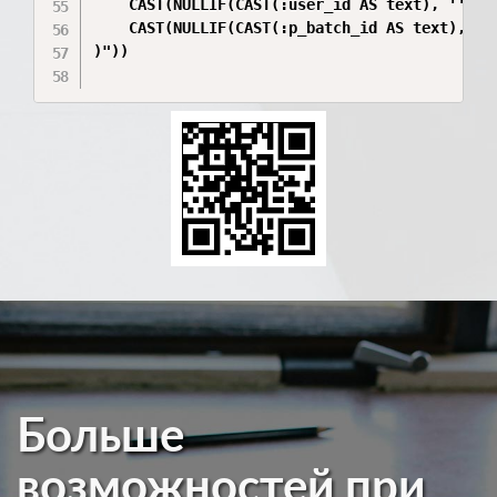
    CAST(NULLIF(CAST(:user_id AS text), '') AS
    CAST(NULLIF(CAST(:p_batch_id AS text), '')
)"))

Больше
возможностей при