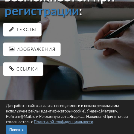
регистрации
:
ТЕКСТЫ
ИЗОБРАЖЕНИЯ
ССЫЛКИ
Для работы сайта, анализа посещаемости и показа рекламы мы
используем файлы-идентификаторы (cookie), Яндекс.Метрику,
© 2026 pastein.ru |
Пользовательское соглашение
|
Политика
Рейтинг@Mail.ru и Рекламную сеть Яндекса. Нажимая «Принять», вы
соглашаетесь с
Политикой конфиденциальности
конфиденциальности
.
Сайт использует файлы-идентификаторы (cookie)
Принять