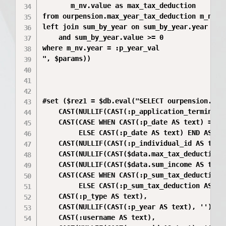
       m_nv.value as max_tax_deduction

from ourpension.max_year_tax_deduction m_nv

left join sum_by_year on sum_by_year.year = m_
    and sum_by_year.value >= 0

where m_nv.year = :p_year_val

", $params))

#set ($rez1 = $db.eval("SELECT ourpension.f_me
    CAST(NULLIF(CAST(:p_application_terminatio
    CAST(CASE WHEN CAST(:p_date AS text) = '9
         ELSE CAST(:p_date AS text) END AS dat
    CAST(NULLIF(CAST(:p_individual_id AS text)
    CAST(NULLIF(CAST($data.max_tax_deduction A
    CAST(NULLIF(CAST($data.sum_income AS text)
    CAST(CASE WHEN CAST(:p_sum_tax_deduction 
         ELSE CAST(:p_sum_tax_deduction AS tex
    CAST(:p_type AS text),

    CAST(NULLIF(CAST(:p_year AS text), '') AS 
    CAST(:username AS text),
