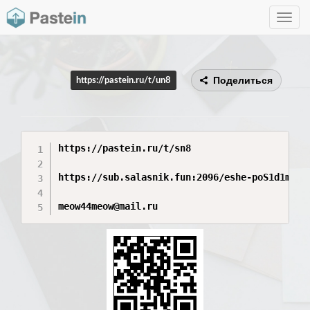
Toggle
navig
Поделиться
https://pastein.ru/t/un8
https://pastein.ru/t/sn8

https://sub.salasnik.fun:2096/eshe-poS1d1m_bUr
meow44meow@mail.ru