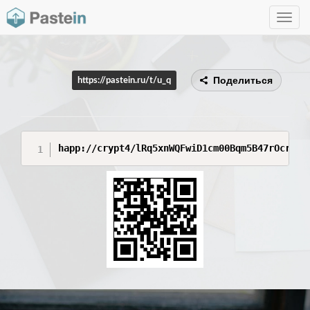
Toggle
navig
Поделиться
https://pastein.ru/t/u_q
happ://crypt4/lRq5xnWQFwiD1cm00Bqm5B47rOcrQfa