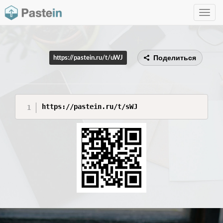
Toggle
navig
Поделиться
https://pastein.ru/t/uWJ
https://pastein.ru/t/sWJ